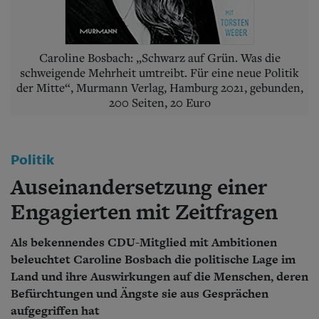
Aktuelle Ausgabe
Abonnenten-Login
Abonnent werden
Abo Prämien
Caroline Bosbach: „Schwarz auf Grün. Was die
Archiv
schweigende Mehrheit umtreibt. Für eine neue Politik
Mediadaten
der Mitte“, Murmann Verlag, Hamburg 2021, gebunden,
200 Seiten, 20 Euro
Kontakt
Impressum
Datenschutz
Politik
Auseinandersetzung einer
Engagierten mit Zeitfragen
Als bekennendes CDU-Mitglied mit Ambitionen
beleuchtet Caroline Bosbach die politische Lage im
Land und ihre Auswirkungen auf die Menschen, deren
Befürchtungen und Ängste sie aus Gesprächen
aufgegriffen hat