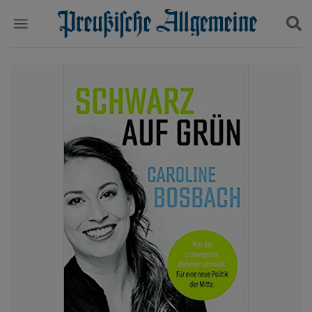
Politik
Suchen und finden
Kultur
Wirtschaft
Panorama
Gesellschaft
Leben
Geschichte
Ostpreußen
Pommern
Berlin-Brandenburg
Schlesien
Danzig und Westpreußen
Bücher
Start
Wer wir sind