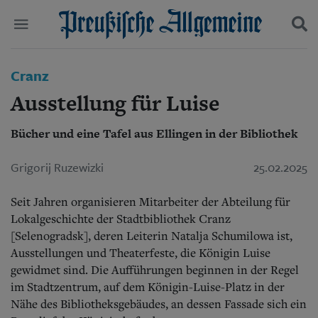
Politik
Cranz
Suchen und finden
Kultur
Ausstellung für Luise
Wirtschaft
Panorama
Bücher und eine Tafel aus Ellingen in der Bibliothek
Gesellschaft
Leben
Grigorij Ruzewizki
25.02.2025
Geschichte
Ostpreußen
Pommern
Seit Jahren organisieren Mitarbeiter der Abteilung für
Berlin-Brandenburg
Lokalgeschichte der Stadtbibliothek Cranz
Schlesien
[Selenogradsk], deren Leiterin Natalja Schumilowa ist,
Danzig und Westpreußen
Ausstellungen und Theaterfeste, die Königin Luise
Bücher
gewidmet sind. Die Aufführungen beginnen in der Regel
im Stadtzentrum, auf dem Königin-Luise-Platz in der
Start
Wer wir sind
Nähe des Bibliotheksgebäudes, an dessen Fassade sich ein