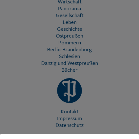
Wirtschaft
Panorama
Gesellschaft
Leben
Geschichte
Ostpreußen
Pommern
Berlin-Brandenburg
Schlesien
Danzig und Westpreußen
Bücher
Kontakt
Impressum
Datenschutz