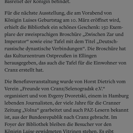
Aktuelle Ausgabe
Basrelief der Königin befindet.
Abonnenten-Login
Für die nächste Ausstellung, die am Vorabend von
Abonnent werden
Abo Prämien
Königin Luises Geburtstag am 10. März eröffnet wird,
Archiv
erhielt die Bibliothek ein schönes Geschenk: 150 Exem­
Mediadaten
plare der zweisprachigen Broschüre „Zwischen Zar und
Imperator“ sowie eine Tafel mit dem Titel „Deutsch-
Kontakt
russische dynastische Verbindungen“. Die Broschüre hat
Impressum
das Kulturzentrum Ostpreußen in Ellingen
Datenschutz
herausgegeben, das auch die Tafel für die Einwohner von
Cranz erstellt hat.
Die Benefizveranstaltung wurde von Horst Dietrich vom
Verein „Freunde von Cranz/Selenogradsk e.V.“
organisiert und von Evgeny Dvoretski, einem in Hamburg
lebenden Journalisten, der viele Jahre für die Cranzer
Zeitung „Volna“ gearbeitet und auch PAZ-Lesern bekannt
ist, aus der Bundesrepublik nach Cranz gebracht. Im
Foyer der Bibliothek bleiben die Besucher vor den
Königin Luise gewidmeten Vitrinen stehen. Es gibt