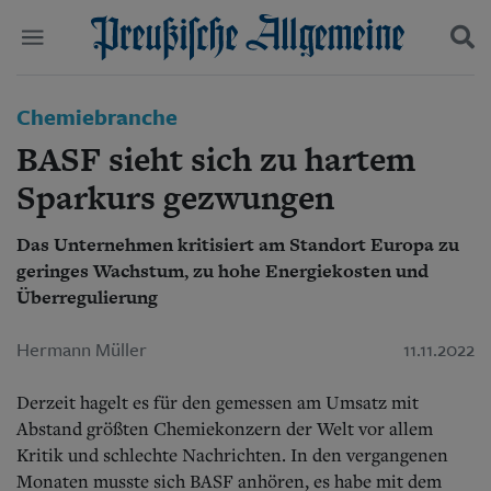
Politik
Chemiebranche
Suchen und finden
Kultur
BASF sieht sich zu hartem
Wirtschaft
Panorama
Sparkurs gezwungen
Gesellschaft
Leben
Das Unternehmen kritisiert am Standort Europa zu
Geschichte
geringes Wachstum, zu hohe Energiekosten und
Ostpreußen
Überregulierung
Pommern
Berlin-Brandenburg
Hermann Müller
11.11.2022
Schlesien
Danzig und Westpreußen
Bücher
Derzeit hagelt es für den gemessen am Umsatz mit
Abstand größten Chemiekonzern der Welt vor allem
Start
Kritik und schlechte Nachrichten. In den vergangenen
Wer wir sind
Monaten musste sich BASF anhören, es habe mit dem