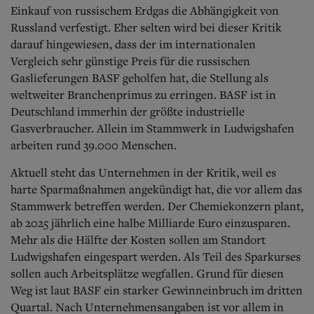
Aktuelle Ausgabe
Einkauf von russischem Erdgas die Abhängigkeit von
Abonnenten-Login
Russland verfestigt. Eher selten wird bei dieser Kritik
Abonnent werden
darauf hingewiesen, dass der im internationalen
Abo Prämien
Vergleich sehr günstige Preis für die russischen
Archiv
Mediadaten
Gaslieferungen BASF geholfen hat, die Stellung als
weltweiter Branchenprimus zu erringen. BASF ist in
Kontakt
Deutschland immerhin der größte industrielle
Impressum
Gasverbraucher. Allein im Stammwerk in Ludwigshafen
Datenschutz
arbeiten rund 39.000 Menschen.
Aktuell steht das Unternehmen in der Kritik, weil es
harte Sparmaßnahmen angekündigt hat, die vor allem das
Stammwerk betreffen werden. Der Chemiekonzern plant,
ab 2025 jährlich eine halbe Milliarde Euro einzusparen.
Mehr als die Hälfte der Kosten sollen am Standort
Ludwigshafen eingespart werden. Als Teil des Sparkurses
sollen auch Arbeitsplätze wegfallen. Grund für diesen
Weg ist laut BASF ein starker Gewinneinbruch im dritten
Quartal. Nach Unternehmensangaben ist vor allem in