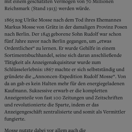
Aktuelle Ausgabe
mit einem geschätzten Vermögen von 70 Millionen
Abonnenten-Login
Reichsmark (Stand 1913) werden würde.
Abonnent werden
Abo Prämien
1865 zog Ulrike Mosse nach dem Tod ihres Ehemannes
Archiv
Markus Mosse von Grätz in der damaligen Provinz Posen
Mediadaten
nach Berlin. Der 1843 geborene Sohn Rudolf war schon
fünf Jahre zuvor nach Berlin gegangen, um „etwas
Kontakt
Ordentliches“ zu lernen. Er wurde Gehilfe in einem
Impressum
Sortimentsbuchhandel, seine sich daran anschließende
Datenschutz
Tätigkeit als Anzeigenakquisiteur wurde zum
Schlüsselerlebnis: 1867 machte er sich selbstständig und
gründete die „Annoncen-Expedition Rudolf Mosse“. Von
da an gab es kein Halten mehr für den energiegeladenen
Kaufmann. Sukzessive erwarb er die kompletten
Anzeigenteile von fast 100 Zeitungen und Zeitschriften
und revolutionierte die Sparte, indem er das
Anzeigengeschäft zentralisierte und somit als Vermittler
fungierte.
Mosse nutzte dabei vor allem auch die