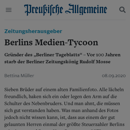
Politik
Zeitungsherausgeber
Suchen und finden
Kultur
Berlins Medien-Tycoon
Wirtschaft
Panorama
Gründer des „Berliner Tageblatts“ – Vor 100 Jahren
Gesellschaft
starb der Berliner Zeitungskönig Rudolf Mosse
Leben
Geschichte
Ostpreußen
Bettina Müller
08.09.2020
Pommern
Berlin-Brandenburg
Sieben Brüder auf einem alten Familienfoto. Alle lächeln
Schlesien
freundlich, haken sich ein oder legen den Arm auf die
Danzig und Westpreußen
Schulter des Nebenbruders. Und man ahnt, die müssen
Bücher
sich gut verstanden haben. Was man anhand des Fotos
jedoch nicht wissen kann, ist, dass aus einem der gut
Start
Wer wir sind
gelaunten Herren einmal der größte Steuerzahler Berlins