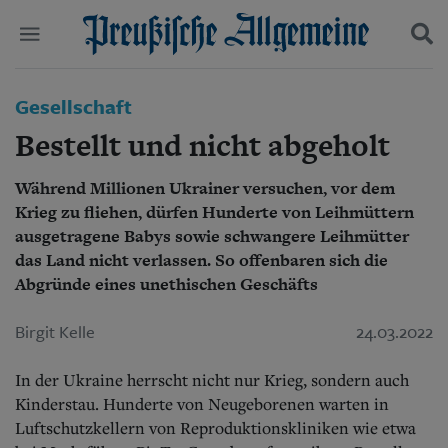
Politik
Gesellschaft
Suchen und finden
Kultur
Bestellt und nicht abgeholt
Wirtschaft
Panorama
Während Millionen Ukrainer versuchen, vor dem
Gesellschaft
Krieg zu fliehen, dürfen Hunderte von Leihmüttern
Leben
Geschichte
ausgetragene Babys sowie schwangere Leihmütter
Ostpreußen
das Land nicht verlassen. So offenbaren sich die
Pommern
Abgründe eines unethischen Geschäfts
Berlin-Brandenburg
Schlesien
Birgit Kelle
24.03.2022
Danzig und Westpreußen
Bücher
In der Ukraine herrscht nicht nur Krieg, sondern auch
Kinderstau. Hunderte von Neugeborenen warten in
Start
Wer wir sind
Luftschutzkellern von Reproduktionskliniken wie etwa