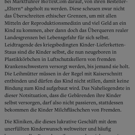
Aktuelle Ausgabe
bei Marktführer BioTexCom darauf, von ihren Besteller-
Abonnenten-Login
„Eltern“ abgeholt zu werden. Diese scheuen zwar nicht
Abonnent werden
das Überschreiten ethischer Grenzen, um mit allen
Abo Prämien
Mitteln der Reproduktionsmedizin und viel Geld an ein
Archiv
Kind zu kommen, aber dann doch das Überqueren realer
Mediadaten
Landesgrenzen bei Lebensgefahr für sich selbst.
Leidtragende des kriegsbedingten Kinder-Lieferketten-
Kontakt
Impressum
Staus sind die Kinder selbst, die nun neugeboren in
Datenschutz
Plastikkörbchen in Luftschutzkellern von fremden
Krankenschwestern versorgt werden, bis jemand sie holt.
Die Leihmütter müssen in der Regel mit Kaiserschnitt
entbinden und dürfen das Kind nicht stillen, damit keine
Bindung zum Kind aufgebaut wird. Das Naheliegendste in
dieser Notsituation, dass die Gebärenden ihre Kinder
selbst versorgen, darf also nicht passieren, stattdessen
bekommen die Kinder Milchfläschchen von Fremden.
Die Kliniken, die dieses lukrative Geschäft mit dem
unerfüllten Kinderwunsch weltweiter und häufig