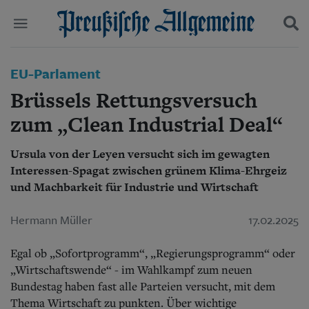
Politik
EU-Parlament
Suchen und finden
Kultur
Brüssels Rettungsversuch
Wirtschaft
Panorama
zum „Clean Industrial Deal“
Gesellschaft
Leben
Ursula von der Leyen versucht sich im gewagten
Geschichte
Interessen-Spagat zwischen grünem Klima-Ehrgeiz
Ostpreußen
und Machbarkeit für Industrie und Wirtschaft
Pommern
Berlin-Brandenburg
Hermann Müller
17.02.2025
Schlesien
Danzig und Westpreußen
Bücher
Egal ob „Sofortprogramm“, „Regierungsprogramm“ oder
„Wirtschaftswende“ - im Wahlkampf zum neuen
Start
Bundestag haben fast alle Parteien versucht, mit dem
Wer wir sind
Thema Wirtschaft zu punkten. Über wichtige