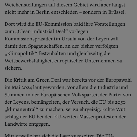
Aktuelle Ausgabe
Weichenstellungen auf diesem Gebiet wird aber längst
Abonnenten-Login
nicht mehr in Berlin entschieden – sondern in Brüssel.
Abonnent werden
Abo Prämien
Dort wird die EU-Kommission bald ihre Vorstellungen
Archiv
zum „Clean Industrial Deal“ vorlegen.
Mediadaten
Kommissionspräsidentin Ursula von der Leyen will
Kontakt
damit den Spagat schaffen, an der bisher verfolgten
Impressum
„Klimapolitik“ festzuhalten und gleichzeitig die
Datenschutz
Wettbewerbsfähigkeit europäischer Unternehmen zu
sichern.
Die Kritik am Green Deal war bereits vor der Europawahl
im Mai 2024 laut geworden. Vor allem die Industrie und
Stimmen in der Europäischen Volkspartei, der Partei von
der Leyens, bemängelten, der Versuch, die EU bis 2050
„klimaneutral“ zu machen, sei zu ehrgeizig. Echte Wut
schlug der EU bei den EU-weiten Massenprotesten der
Landwirte entgegen.
Mittlerweile hat sich die Lage zugespitzt. Die EU-