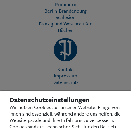
Pommern
Berlin-Brandenburg
Schlesien
Danzig und Westpreußen
Bücher
Kontakt
Impressum
Datenschutz
Datenschutzeinstellungen
Die Preußische Allgemeine Zeitung (PAZ) ist eine einzigartige Stimme
Wir nutzen Cookies auf unserer Website. Einige von
in der deutschen Medienlandschaft. Woche für Woche berichtet sie
ihnen sind essenziell, während andere uns helfen, die
über das aktuelle Zeitgeschehen in Politik, Kultur und Wirtschaft und
bezieht zu den grundlegenden Entwicklungen unserer Gesellschaft
Website paz.de und Ihre Erfahrung zu verbessern.
Stellung. In ihrer Arbeit fühlt sich die Redaktion dem traditionellen
Cookies sind aus technischer Sicht für den Betrieb
preußischen Wertekanon verpflichtet: Das alte Preußen stand und