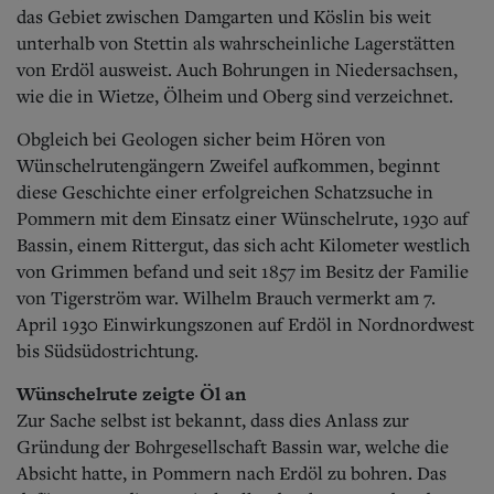
Aktuelle Ausgabe
das Gebiet zwischen Damgarten und Köslin bis weit
Abonnenten-Login
unterhalb von Stettin als wahrscheinliche Lagerstätten
Abonnent werden
von Erdöl ausweist. Auch Bohrungen in Niedersachsen,
Abo Prämien
wie die in Wietze, Ölheim und Oberg sind verzeichnet.
Archiv
Mediadaten
Obgleich bei Geologen sicher beim Hören von
Kontakt
Wünschelrutengängern Zweifel aufkommen, beginnt
Impressum
diese Geschichte einer erfolgreichen Schatzsuche in
Datenschutz
Pommern mit dem Einsatz einer Wünschelrute, 1930 auf
Bassin, einem Rittergut, das sich acht Kilometer westlich
von Grimmen befand und seit 1857 im Besitz der Familie
von Tigerström war. Wilhelm Brauch vermerkt am 7.
April 1930 Einwirkungszonen auf Erdöl in Nordnordwest
bis Südsüdostrichtung.
Wünschelrute zeigte Öl an
Zur Sache selbst ist bekannt, dass dies Anlass zur
Gründung der Bohrgesellschaft Bassin war, welche die
Absicht hatte, in Pommern nach Erdöl zu bohren. Das