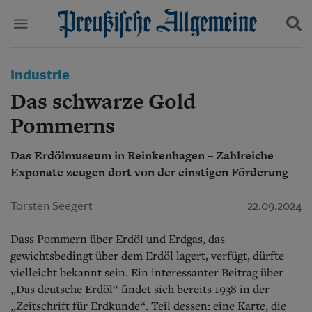
Politik
Industrie
Suchen und finden
Kultur
Das schwarze Gold
Wirtschaft
Panorama
Pommerns
Gesellschaft
Leben
Das Erdölmuseum in Reinkenhagen – Zahlreiche
Geschichte
Exponate zeugen dort von der einstigen Förderung
Ostpreußen
Pommern
Torsten Seegert
22.09.2024
Berlin-Brandenburg
Schlesien
Dass Pommern über Erdöl und Erdgas, das
Danzig und Westpreußen
Bücher
gewichtsbedingt über dem Erdöl lagert, verfügt, dürfte
vielleicht bekannt sein. Ein interessanter Beitrag über
Start
„Das deutsche Erdöl“ findet sich bereits 1938 in der
Wer wir sind
„Zeitschrift für Erdkunde“. Teil dessen: eine Karte, die