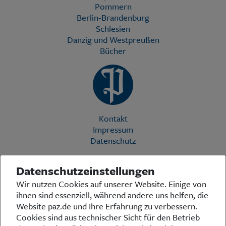
Pommern
Berlin-Brandenburg
Schlesien
Danzig und Westpreußen
Bücher
Kontakt
Impressum
Datenschutz
Datenschutzeinstellungen
Die Preußische Allgemeine Zeitung (PAZ) ist eine einzigartige Stimme
Wir nutzen Cookies auf unserer Website. Einige von
in der deutschen Medienlandschaft. Woche für Woche berichtet sie
ihnen sind essenziell, während andere uns helfen, die
über das aktuelle Zeitgeschehen in Politik, Kultur und Wirtschaft und
bezieht zu den grundlegenden Entwicklungen unserer Gesellschaft
Website paz.de und Ihre Erfahrung zu verbessern.
Stellung. In ihrer Arbeit fühlt sich die Redaktion dem traditionellen
Cookies sind aus technischer Sicht für den Betrieb
preußischen Wertekanon verpflichtet: Das alte Preußen stand und