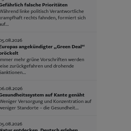
Gefährlich falsche Prioritäten
Während linke politisch Verantwortliche
krampfhaft rechts fahnden, formiert sich
auf...
05.08.2026
Europas angekündigter „Green Deal“
bröckelt
Immer mehr grüne Vorschriften werden
leise zurückgefahren und drohende
Sanktionen...
06.08.2026
Gesundheitssystem auf Kante genäht
Weniger Versorgung und Konzentration auf
weniger Standorte – die Gesundheit...
05.08.2026
Natur entdecken, Deutsch erleben