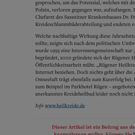
gesprochen, um das Potenzial, welches mit 
Polzin, verloren gegangen war, aufzufangen
Chefarzt des Sassnitzer Krankenhauses Dr. F
Kreideschlammbäderabteilung und endeten er
Welche nachhaltige Wirkung diese Jahrzehnt
sollte, zeigte sich nach dem politischen Umb
wurde 1995 eine Interessengemeinschaft zur
begründet, 2000 gründete sich der Rügener H
Öffentlichkeitsarbeit müht. „Rügener Heilkr
Internet beziehen. Doch nichts geht über die
Ostseeluft trägt ebenfalls zum Kurerfolg bei
zum Beispiel im Parkhotel Rügen – angeboten. 
anerkanntes Kreideheilbad leider noch nicht 
Info
www.heilkreide.de
Dieser Artikel ist ein Beitrag aus 
kennenlernen wollen, können Sie