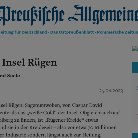
reußische Allgemeine Zeitung
eitung für Deutschland · Das Ostpreußenblatt · Pommersche Zeitu
Politik
Kultur
 Insel Rügen
Wirtschaft
Panorama
und Seele
Gesellschaft
Leben
Geschichte
25.08.2023
Ostpreußen
Pommern
 Insel Rügen. Sagenumwoben, von Caspar David
Berlin-Brandenburg
eute als das „weiße Gold“ der Insel. Obgleich auch auf
Schlesien
lberg zu finden, ist „Rügener Kreide“ etwas
Danzig und Westpreußen
d sie in der Kreidezeit – also vor etwa 70 Millionen
Bücher
er Industrie sondern längst auch zur Heilung.