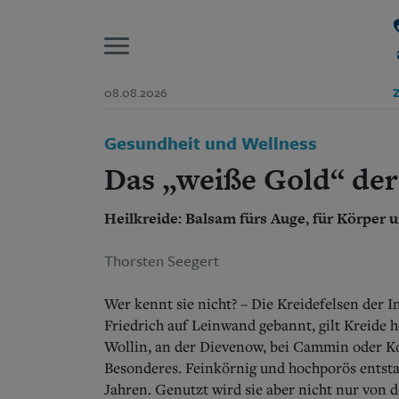
P
08.08.2026
Z
Start
Gesundheit und Wellness
Suchen und finden
Wer wir sind
Das „weiße Gold“ der
Aktuelle Ausgabe
Abonnenten-Login
Heilkreide: Balsam fürs Auge, für Körper 
Abonnent werden
Abo Prämien
Archiv
Thorsten Seegert
Mediadaten
Wer kennt sie nicht? – Die Kreidefelsen der
Friedrich auf Leinwand gebannt, gilt Kreide h
Wollin, an der Dievenow, bei Cammin oder Ko
Besonderes. Feinkörnig und hochporös entstan
Jahren. Genutzt wird sie aber nicht nur von d