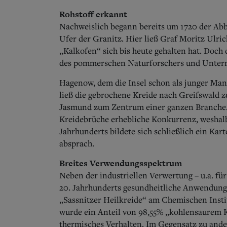
Rohstoff erkannt
Nachweislich begann bereits um 1720 der Ab
Ufer der Granitz. Hier ließ Graf Moritz Ulr
„Kalkofen“ sich bis heute gehalten hat. Doch 
des pommerschen Naturforschers und Untern
Hagenow, dem die Insel schon als junger Man
ließ die gebrochene Kreide nach Greifswald 
Jasmund zum Zentrum einer ganzen Branche. 
Kreidebrüche erhebliche Konkurrenz, weshalb
Jahrhunderts bildete sich schließlich ein Kar
absprach.
Breites Verwendungsspektrum
Neben der industriellen Verwertung – u.a. fü
20. Jahrhunderts gesundheitliche Anwendung
„Sassnitzer Heilkreide“ am Chemischen Instit
wurde ein Anteil von 98,55% „kohlensaurem 
thermisches Verhalten. Im Gegensatz zu an