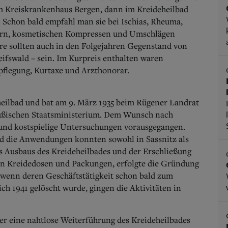
im Kreiskrankenhaus Bergen, dann im Kreideheilbad
 Schon bald empfahl man sie bei Ischias, Rheuma,
rn, kosmetischen Kompressen und Umschlägen
re sollten auch in den Folgejahren Gegenstand von
eifswald – sein. Im Kurpreis enthalten waren
pflegung, Kurtaxe und Arzthonorar.
eheilbad und bat am 9. März 1935 beim Rügener Landrat
ußischen Staatsministerium. Dem Wunsch nach
 und kostspielige Untersuchungen vorausgegangen.
d die Anwendungen konnten sowohl in Sassnitz als
 Ausbaus des Kreideheilbades und der Erschließung
on Kreidedosen und Packungen, erfolgte die Gründung
wenn deren Geschäftstätigkeit schon bald zum
ch 1941 gelöscht wurde, gingen die Aktivitäten in
er eine nahtlose Weiterführung des Kreideheilbades