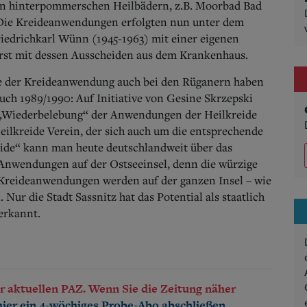
den hinterpommerschen Heilbädern, z.B. Moorbad Bad
. Die Kreideanwendungen erfolgten nun unter dem
riedrichkarl Wünn (1945-1963) mit einer eigenen
st mit dessen Ausscheiden aus dem Krankenhaus.
e der Kreideanwendung auch bei den Rüganern haben
ruch 1989/1990: Auf Initiative von Gesine Skrzepski
 „Wiederbelebung“ der Anwendungen der Heilkreide
eilkreide Verein, der sich auch um die entsprechende
eide“ kann man heute deutschlandweit über das
 Anwendungen auf der Ostseeinsel, denn die würzige
. Kreideanwendungen werden auf der ganzen Insel – wie
Nur die Stadt Sassnitz hat das Potential als staatlich
erkannt.
der aktuellen PAZ. Wenn Sie die Zeitung näher
.
hier ein 4-wöchiges Probe-Abo abschließen