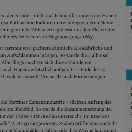
bau der Kreide – nicht auf Jasmund, sondern am Hohen
ich zu Putbus eine Kalkbrennerei anlegen, deren Name
der eigentliche Abbau erfolgte erst mit den Aktivitäten
ehmers Friedrich von Hagenow (1797-1865).
n vertraut war, pachtete sämtliche Kreidebrüche und
zum Aufschlämmen bringen. So wurde die Halbinsel
Allerdings machten sich die entstandenen
 auch Hagenow letztlich aufgab. Erst Ende des 19.
tell, welches sowohl Preise als auch Fördermengen
r die Stettiner Zementindustrie – rückten Anfang des
en ins Blickfeld. So wurde die Zusammensetzung der
ut der Universität Breslau untersucht. Im Ergebnis
Kalk“ (CaCo3) ausgewiesen. Zudem prüfte man auch ihr
deren Schlammbädern gab Kreide ihre Wärme langsamer