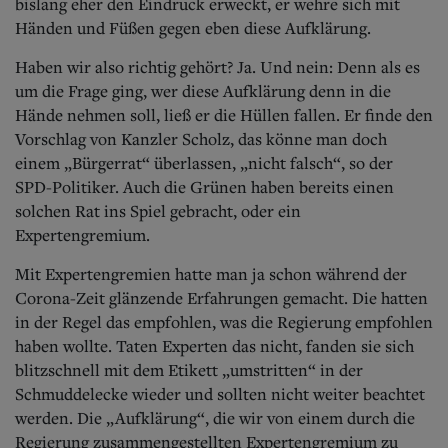
Aktuelle Ausgabe
bislang eher den Eindruck erweckt, er wehre sich mit
Abonnenten-Login
Händen und Füßen gegen eben diese Aufklärung.
Abonnent werden
Abo Prämien
Haben wir also richtig gehört? Ja. Und nein: Denn als es
Archiv
um die Frage ging, wer diese Aufklärung denn in die
Mediadaten
Hände nehmen soll, ließ er die Hüllen fallen. Er finde den
Vorschlag von Kanzler Scholz, das könne man doch
Kontakt
einem „Bürgerrat“ überlassen, „nicht falsch“, so der
Impressum
SPD-Politiker. Auch die Grünen haben bereits einen
Datenschutz
solchen Rat ins Spiel gebracht, oder ein
Expertengremium.
Mit Expertengremien hatte man ja schon während der
Corona-Zeit glänzende Erfahrungen gemacht. Die hatten
in der Regel das empfohlen, was die Regierung empfohlen
haben wollte. Taten Experten das nicht, fanden sie sich
blitzschnell mit dem Etikett „umstritten“ in der
Schmuddelecke wieder und sollten nicht weiter beachtet
werden. Die „Aufklärung“, die wir von einem durch die
Regierung zusammengestellten Expertengremium zu