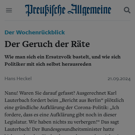
Politik
Der Wochenrückblick
Suchen und finden
Kultur
Der Geruch der Räte
Wirtschaft
Panorama
Wie man sich ein Ersatzvolk bastelt, und wie sich
Gesellschaft
Politiker mit sich selbst herausreden
Leben
Geschichte
Ostpreußen
Hans Heckel
21.09.2024
Pommern
Berlin-Brandenburg
Nanu! Waren Sie darauf gefasst? Ausgerechnet Karl
Schlesien
Lauterbach fordert beim „Bericht aus Berlin“ plötzlich
Danzig und Westpreußen
eine gründliche Aufklärung der Corona-Politik: „Ich
Bücher
fordere, dass es eine Aufklärung gibt noch in dieser
Legislatur. Wir haben nichts zu verbergen!“ Das sagt
Start
Wer wir sind
Lauterbach! Der Bundesgesundheitsminister hatte