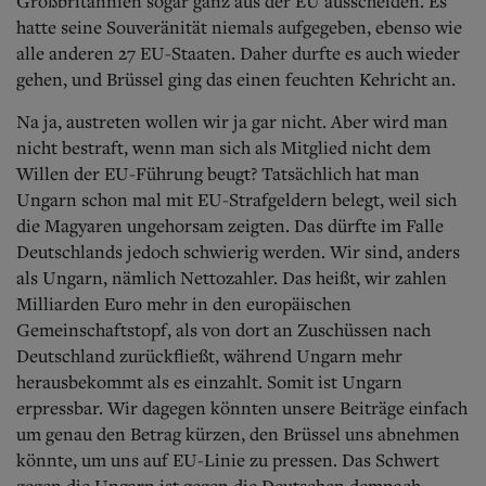
Großbritannien sogar ganz aus der EU ausscheiden. Es
hatte seine Souveränität niemals aufgegeben, ebenso wie
alle anderen 27 EU-Staaten. Daher durfte es auch wieder
gehen, und Brüssel ging das einen feuchten Kehricht an.
Na ja, austreten wollen wir ja gar nicht. Aber wird man
nicht bestraft, wenn man sich als Mitglied nicht dem
Willen der EU-Führung beugt? Tatsächlich hat man
Ungarn schon mal mit EU-Strafgeldern belegt, weil sich
die Magyaren ungehorsam zeigten.
Das dürfte im Falle
Deutschlands jedoch schwierig werden. Wir sind, anders
als Ungarn, nämlich Nettozahler. Das heißt, wir zahlen
Milliarden Euro mehr in den europäischen
Gemeinschaftstopf, als von dort an Zuschüssen nach
Deutschland zurückfließt, während Ungarn mehr
herausbekommt als es einzahlt. Somit ist Ungarn
erpressbar. Wir dagegen könnten unsere Beiträge einfach
um genau den Betrag kürzen, den Brüssel uns abnehmen
könnte, um uns auf EU-Linie zu pressen. Das Schwert
gegen die Ungarn ist gegen die Deutschen demnach