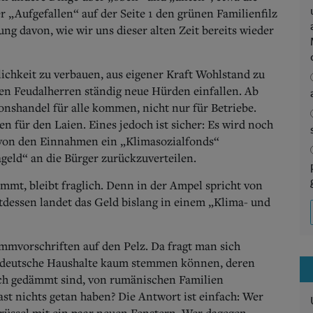
r „Aufgefallen“ auf der Seite 1 den grünen Familienfilz
ung davon, wie wir uns dieser alten Zeit bereits wieder
ichkeit zu verbauen, aus eigener Kraft Wohlstand zu
euen Feudalherren ständig neue Hürden einfallen. Ab
onshandel für alle kommen, nicht nur für Betriebe.
en für den Laien. Eines jedoch ist sicher: Es wird noch
l von den Einnahmen ein „Klimasozialfonds“
ageld“ an die Bürger zurückzuverteilen.
mmt, bleibt fraglich. Denn in der Ampel spricht von
tdessen landet das Geld bislang in einem „Klima- und
mmvorschriften auf den Pelz. Da fragt man sich
gar deutsche Haushalte kaum stemmen können, deren
ich gedämmt sind, von rumänischen Familien
st nichts getan haben? Die Antwort ist einfach: Wer
Brüssel mit ein paar neuen Fenstern. Wer dagegen