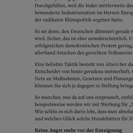
Durchgefallen, weil die Inder mittlerweile da
bewunderte Industrienation im Herzen Europa
der radikalen Klimapolitik ergeben hatte.
Es sei denn, den Deutschen dämmert gerade n
wird. Sicher, das ist eher unwahrscheinlich. 
erfolgreichen demokratischen Protest gering
allerhand Attacken des gerechten Volkszorns
Eine beliebte Taktik besteht von Alters her d
Entscheider von heute geradezu meisterhaft.
Netz an Maßnahmen, Gesetzen und Planungen? 
könnten Sie sich ja dagegen in Stellung bring
So manches, was da auf uns einprasselt, enthül
beispielsweise werden wir mit Werbung für „
Wie schön es sich darin lebt, dass man absolu
und welches Glück solche Hundehütten für Zw
Keine Angst mehr vor der Enteignung