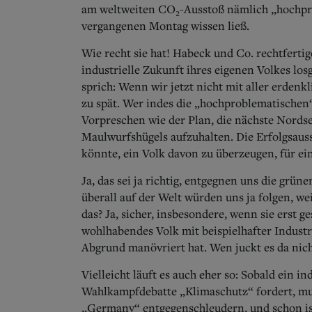
am weltweiten CO₂-Ausstoß nämlich „hochpro
vergangenen Montag wissen ließ.
Wie recht sie hat! Habeck und Co. rechtfertig
industrielle Zukunft ihres eigenen Volkes lo
sprich: Wenn wir jetzt nicht mit aller erdenkl
zu spät. Wer indes die „hochproblematischen“
Vorpreschen wie der Plan, die nächste Nords
Maulwurfshügels aufzuhalten. Die Erfolgsauss
könnte, ein Volk davon zu überzeugen, für e
Ja, das sei ja richtig, entgegnen uns die gr
überall auf der Welt würden uns ja folgen, we
das? Ja, sicher, insbesondere, wenn sie erst g
wohlhabendes Volk mit beispielhafter Industr
Abgrund manövriert hat. Wen juckt es da nich
Vielleicht läuft es auch eher so: Sobald ein in
Wahlkampfdebatte „Klimaschutz“ fordert, mus
„Germany“ entgegenschleudern, und schon ist 