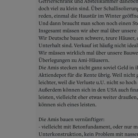
Gefrierschrank und Abstellkammer daneben s
doch viel zu klein sind. Über Schallisolier
reden, einmal die Haustür im Winter geöffnet
Und dann braucht man schon noch einen Stel
Insgesamt müssen wir aber mal über unser
Wir Deutsche bauen schwere, teure Häuser, 
Unterhalt sind. Verkauf ist häufig nicht ide
Wir müssen wirklich mal über unsere Bauwe
Überlegungen zu Ami-Häusern.
Die Amis stecken nicht ganz soviel Geld in 
Aktiendepot für die Rente übrig. Weil nicht
leichter, weil die Verluste u.U. nicht so hoch
Außerdem können sich in den USA auch finan
leisten, vielleicht eher etwas weiter draußen,
können sich eines leisten.
Die Amis bauen vernünftiger:
- vielleicht mit Betonfundament, oder nur m
Unterkonstruktion, kein Problem mit nasse