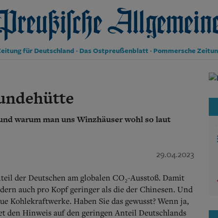
reußische Allgemeine Zeitung
eitung für Deutschland · Das Ostpreußenblatt · Pommersche Zeitu
Politik
Kultur
undehütte
Wirtschaft
Panorama
 und warum man uns Winzhäuser wohl so laut
Gesellschaft
Leben
Geschichte
Ostpreußen
29.04.2023
Pommern
Berlin-Brandenburg
Anteil der Deutschen am globalen CO₂-Ausstoß. Damit
Schlesien
ndern auch pro Kopf geringer als die der Chinesen. Und
Danzig und Westpreußen
eue Kohlekraftwerke. Haben Sie das gewusst? Wenn ja,
Bücher
ndet den Hinweis auf den geringen Anteil Deutschlands