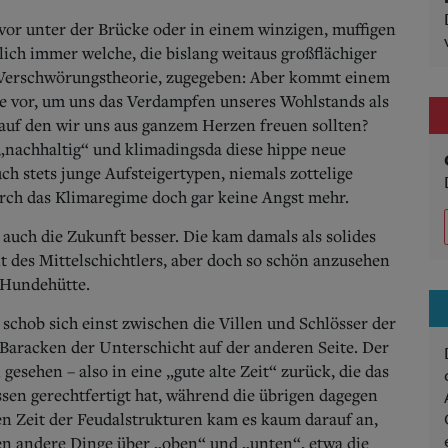
uvor unter der Brücke oder in einem winzigen, muffigen
h immer welche, die bislang weitaus großflächiger
e Verschwörungstheorie, zugegeben: Aber kommt einem
he vor, um uns das Verdampfen unseres Wohlstands als
 auf den wir uns aus ganzem Herzen freuen sollten?
e „nachhaltig“ und klimadingsda diese hippe neue
h stets junge Aufsteigertypen, niemals zottelige
rch das Klimaregime doch gar keine Angst mehr.
 auch die Zukunft besser. Die kam damals als solides
 des Mittelschichtlers, aber doch so schön anzusehen
 Hundehütte.
chob sich einst zwischen die Villen und Schlösser der
Baracken der Unterschicht auf der anderen Seite. Der
gesehen – also in eine „gute alte Zeit“ zurück, die das
ssen gerechtfertigt hat, während die übrigen dagegen
len Zeit der Feudalstrukturen kam es kaum darauf an,
eden andere Dinge über „oben“ und „unten“, etwa die