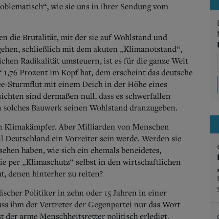
blematisch“, wie sie uns in ihrer Sendung vom
en die Brutalität, mit der sie auf Wohlstand und
sgehen, schließlich mit dem akuten „Klimanotstand“,
ichen Radikalität umsteuern, ist es für die ganze Welt
 1,76 Prozent im Kopf hat, dem erscheint das deutsche
ee-Sturmflut mit einem Deich in der Höhe eines
ichten sind dermaßen null, dass es schwerfallen
in solches Bauwerk seinen Wohlstand dranzugeben.
ünen Klimakämpfer. Aber Milliarden von Menschen
il Deutschland ein Vorreiter sein werde. Werden sie
esehen haben, wie sich ein ehemals beneidetes,
ie per „Klimaschutz“ selbst in den wirtschaftlichen
t, denen hinterher zu reiten?
discher Politiker in zehn oder 15 Jahren in einer
s ihm der Vertreter der Gegenpartei nur das Wort
der arme Menschheitsretter politisch erledigt.