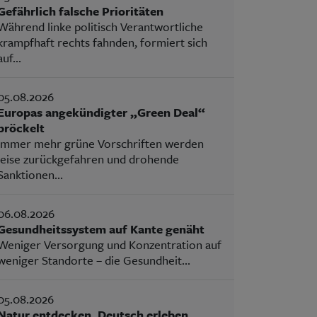
Gefährlich falsche Prioritäten
Während linke politisch Verantwortliche
krampfhaft rechts fahnden, formiert sich
auf...
05.08.2026
Europas angekündigter „Green Deal“
bröckelt
Immer mehr grüne Vorschriften werden
leise zurückgefahren und drohende
Sanktionen...
06.08.2026
Gesundheitssystem auf Kante genäht
Weniger Versorgung und Konzentration auf
weniger Standorte – die Gesundheit...
05.08.2026
Natur entdecken, Deutsch erleben