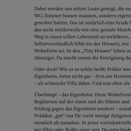
Dabei werden uns selten Leute gezeigt, die z
WG-Zimmer hausen mussten, sondern eigentlic
gewohnt hatten. Das ist natürlich eine krud
das nicht mittlerweile wie eine geniale Masc
Weg in einen tollen Lebensstil zu verhökern,
Selbstverständlich fehlt nie der Hinweis, wi
Wohnform sei. In den „Tiny Houses“ leben auc
Absteiger. Da macht einem die Enteignung du
Oder doch? Wie es so schön heißt: Früher war
Eigenheim, wenn nicht gar – fern am Horizont
– als schmucke Villa daher. Und nun eben als
Überhaupt – das Eigenheim. Diese Wohnform s
Begüterten auf der einen und die Hütten und 
Feldzug gegen das Eigenheim tendiert – sozial 
Prädikat „gut“ nur für recht wenige Zeitgeno
ziemlich alt aussahen. In jener vorindustriel
wie fähig oder fleißig einer war. Da entschi