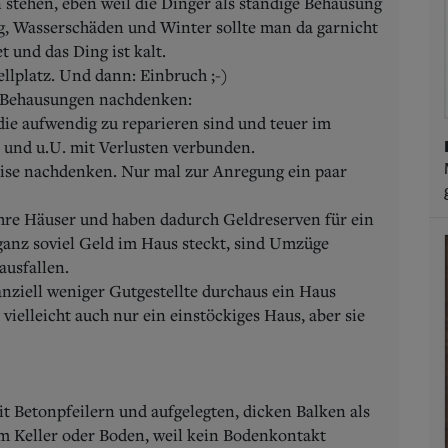
tehen, eben weil die Dinger als ständige Behausung
ung, Wasserschäden und Winter sollte man da garnicht
 und das Ding ist kalt.
lplatz. Und dann: Einbruch ;-)
e Behausungen nachdenken:
die aufwendig zu reparieren sind und teuer im
al und u.U. mit Verlusten verbunden.
ise nachdenken. Nur mal zur Anregung ein paar
ihre Häuser und haben dadurch Geldreserven für ein
 ganz soviel Geld im Haus steckt, sind Umzüge
 ausfallen.
ziell weniger Gutgestellte durchaus ein Haus
 vielleicht auch nur ein einstöckiges Haus, aber sie
it Betonpfeilern und aufgelegten, dicken Balken als
m Keller oder Boden, weil kein Bodenkontakt