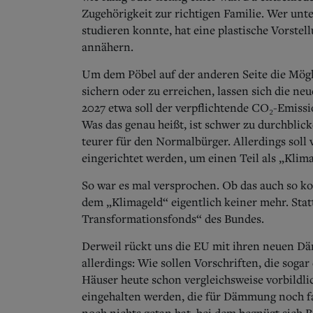
Zugehörigkeit zur richtigen Familie. Wer unte
studieren konnte, hat eine plastische Vorstell
annähern.
Um dem Pöbel auf der anderen Seite die Mögl
sichern oder zu erreichen, lassen sich die n
2027 etwa soll der verpflichtende CO₂-Emissi
Was das genau heißt, ist schwer zu durchblick
teurer für den Normalbürger. Allerdings sol
eingerichtet werden, um einen Teil als „Klim
So war es mal versprochen. Ob das auch so ko
dem „Klimageld“ eigentlich keiner mehr. Stat
Transformationsfonds“ des Bundes.
Derweil rückt uns die EU mit ihren neuen Dä
allerdings: Wie sollen Vorschriften, die so
Häuser heute schon vergleichsweise vorbildl
eingehalten werden, die für Dämmung noch fa
noch nichts getan hat, bei dem begnügt sich 