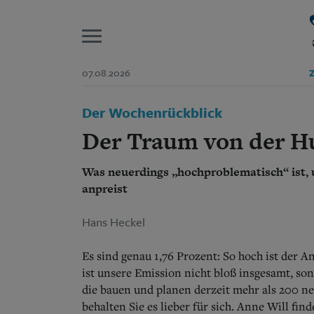
P
07.08.2026
Z
Start
Der Wochenrückblick
Suchen und finden
Wer wir sind
Der Traum von der H
Aktuelle Ausgabe
Abonnenten-Login
Was neuerdings „hochproblematisch“ ist,
Abonnent werden
Abo Prämien
anpreist
Archiv
Mediadaten
Hans Heckel
Es sind genau 1,76 Prozent: So hoch ist der 
ist unsere Emission nicht bloß insgesamt, so
die bauen und planen derzeit mehr als 200 n
behalten Sie es lieber für sich. Anne Will fi