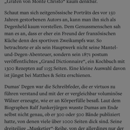
Aktuelle Ausgabe
„Grafen von Monte Christo“ kaum denkbar.
Abonnenten-Login
Schaut man sich zeitgenössische Porträts des vor 150
Abonnent werden
Abo Prämien
Jahren gestorbenen Autors an, kann man ihn sich als
Archiv
Degenheld kaum vorstellen. Dem Genussmenschen sah
Mediadaten
man es an, dass er eher ein Freund der französischen
Küche denn des sportiven Zweikampfs war. So
Kontakt
betrachtete er als sein Hauptwerk nicht seine Mantel-
Impressum
und-Degen-Abenteuer, sondern sein 1871 postum
Datenschutz
veröffentlichtes „Grand Dictionnaire“, ein Kochbuch mit
1300 Rezepten auf 1155 Seiten. Eine kleine Auswahl davon
ist jüngst bei Matthes & Seitz erschienen.
Dumas' Degen war die Schreibfeder, die er virtuos zu
führen verstand und mit der er vergleichbar voluminöse
Wälzer erzeugte, wie er an Körperfülle besaß. Laut dem
Biographen Ralf Junkerjürgen wusste Dumas am Ende
selbst nicht genau, ob er 300 oder 500 Bände publiziert
hatte, von denen viele über 1000 Seiten dick sind. Seine
dreiteilige „Musketier“-Reihe, von der allerdings nur der