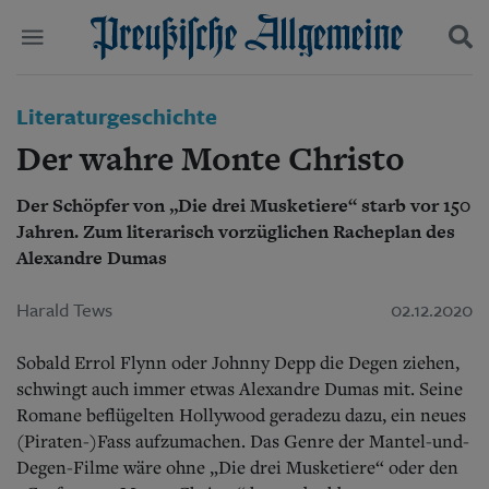
Politik
Literaturgeschichte
Suchen und finden
Kultur
Der wahre Monte Christo
Wirtschaft
Panorama
Der Schöpfer von „Die drei Musketiere“ starb vor 150
Gesellschaft
Jahren. Zum literarisch vorzüglichen Racheplan des
Leben
Geschichte
Alexandre Dumas
Ostpreußen
Pommern
Harald Tews
02.12.2020
Berlin-Brandenburg
Schlesien
Sobald Errol Flynn oder Johnny Depp die Degen ziehen,
Danzig und Westpreußen
schwingt auch immer etwas Alexandre Dumas mit. Seine
Bücher
Romane beflügelten Hollywood geradezu dazu, ein neues
(Piraten-)Fass aufzumachen. Das Genre der Mantel-und-
Start
Wer wir sind
Degen-Filme wäre ohne „Die drei Musketiere“ oder den