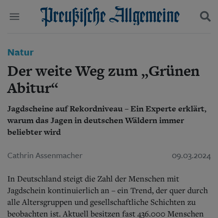
Politik
Natur
Suchen und finden
Kultur
Der weite Weg zum „Grünen
Wirtschaft
Panorama
Abitur“
Gesellschaft
Leben
Jagdscheine auf Rekordniveau – Ein Experte erklärt,
Geschichte
warum das Jagen in deutschen Wäldern immer
Ostpreußen
beliebter wird
Pommern
Berlin-Brandenburg
Cathrin Assenmacher
09.03.2024
Schlesien
Danzig und Westpreußen
Bücher
In Deutschland steigt die Zahl der Menschen mit
Jagdschein kontinuierlich an – ein Trend, der quer durch
Start
alle Altersgruppen und gesellschaftliche Schichten zu
Wer wir sind
beobachten ist. Aktuell besitzen fast 436.000 Menschen