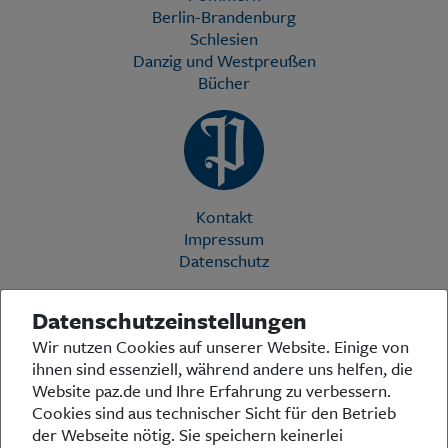
Berlin-Brandenburg
Schlesien
Danzig und Westpreußen
Bücher
Kontakt
Impressum
Datenschutz
Datenschutzeinstellungen
Die Preußische Allgemeine Zeitung (PAZ) ist eine einzigartige Stimme
Wir nutzen Cookies auf unserer Website. Einige von
in der deutschen Medienlandschaft. Woche für Woche berichtet sie
ihnen sind essenziell, während andere uns helfen, die
über das aktuelle Zeitgeschehen in Politik, Kultur und Wirtschaft und
bezieht zu den grundlegenden Entwicklungen unserer Gesellschaft
Website paz.de und Ihre Erfahrung zu verbessern.
Stellung. In ihrer Arbeit fühlt sich die Redaktion dem traditionellen
Cookies sind aus technischer Sicht für den Betrieb
preußischen Wertekanon verpflichtet: Das alte Preußen stand und
der Webseite nötig. Sie speichern keinerlei
steht für religiöse und weltanschauliche Toleranz, für Heimatliebe