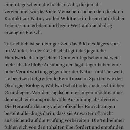
Aktuelle Ausgabe
einen Jagdschein, die höchste Zahl, die jemals
Abonnenten-Login
verzeichnet wurde. Viele Menschen suchen den direkten
Abonnent werden
Kontakt zur Natur, wollen Wildtiere in ihrem natürlichen
Abo Prämien
Lebensraum erleben und legen Wert auf nachhaltig
Archiv
Mediadaten
erzeugtes Fleisch.
Kontakt
Tatsächlich ist seit einiger Zeit das Bild des Jägers stark
Impressum
im Wandel. In der Gesellschaft gilt das jagdliche
Datenschutz
Handwerk als angesehen. Denn ein Jagdschein ist weit
mehr als die bloße Ausübung der Jagd. Jäger haben eine
hohe Verantwortung gegenüber der Natur- und Tierwelt,
sie besitzen tiefgreifende Kenntnisse in Sparten wie der
Ökologie, Biologie, Waldwirtschaft oder auch rechtlichen
Grundlagen. Wer den Jagdschein erlangen möchte, muss
demnach eine anspruchsvolle Ausbildung absolvieren.
Die Herausforderung vieler offizieller Einrichtungen
besteht allerdings darin, dass sie Anwärter oft nicht
ausreichend auf die Prüfung vorbereiten. Die Teilnehmer
fühlen sich von den Inhalten überfordert und empfinden