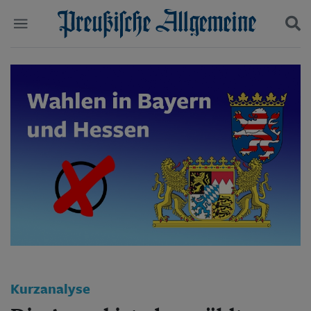
Politik
Suchen und finden
Kultur
Wirtschaft
Panorama
Gesellschaft
Leben
Geschichte
Ostpreußen
Pommern
Berlin-Brandenburg
Schlesien
Danzig und Westpreußen
Bücher
Start
Kurzanalyse
Wer wir sind