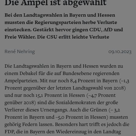
Die Ampel ist abgewählt
Aktuelle Ausgabe
Abonnenten-Login
Abonnent werden
Bei den Landtagswahlen in Bayern und Hessen
Abo Prämien
mussten die Regierungsparteien herbe Verluste
Archiv
einstecken. Gestärkt hervor gingen CDU, AfD und
Mediadaten
Freie Wähler. Die CSU erlitt leichte Verluste
Kontakt
René Nehring
09.10.2023
Impressum
Datenschutz
Die Landtagswahlen in Bayern und Hessen wurden zu
einem Debakel für die auf Bundesebene regierenden
Ampelparteien.
Mit nur noch 8,4 Prozent in Bayern (–1,3
Prozent gegenüber der letzten Landtagswahl von 2018)
und nur noch 15,1 Prozent in Hessen (–4,7 Prozent
genüber 2018) sind die Sozialdemokraten der große
Verlierer dieses Urnengangs. Auch die Grünen (– 3,2
Prozent in Bayern und –5,0 Prozent in Hessen) mussten
gehörig Federn lassen. Besonders hart trifft es jedoch die
FDP, die in Bayern den Wiedereinzug in den Landtag