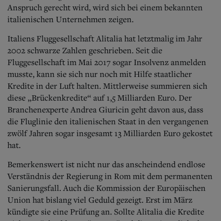
Aktuelle Ausgabe
Anspruch gerecht wird, wird sich bei einem bekannten
Abonnenten-Login
italienischen Unternehmen zeigen.
Abonnent werden
Abo Prämien
Italiens Fluggesellschaft Alitalia hat letztmalig im Jahr
Archiv
2002 schwarze Zahlen geschrieben. Seit die
Mediadaten
Fluggesellschaft im Mai 2017 sogar Insolvenz anmelden
Kontakt
musste, kann sie sich nur noch mit Hilfe staatlicher
Impressum
Kredite in der Luft halten. Mittlerweise summieren sich
Datenschutz
diese „Brückenkredite“ auf 1,5 Milliarden Euro. Der
Branchenexperte Andrea Giuricin geht davon aus, dass
die Fluglinie den italienischen Staat in den vergangenen
zwölf Jahren sogar insgesamt 13 Milliarden Euro gekostet
hat.
Bemerkenswert ist nicht nur das anscheindend endlose
Verständnis der Regierung in Rom mit dem permanenten
Sanierungsfall. Auch die Kommission der Europäischen
Union hat bislang viel Geduld gezeigt. Erst im März
kündigte sie eine Prüfung an. Sollte Alitalia die Kredite