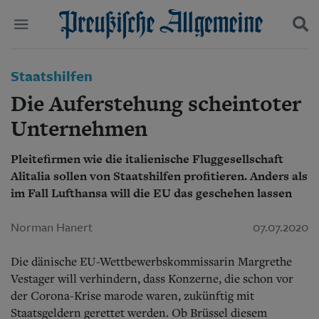
Politik
Staatshilfen
Suchen und finden
Kultur
Die Auferstehung scheintoter
Wirtschaft
Panorama
Unternehmen
Gesellschaft
Leben
Pleitefirmen wie die italienische Fluggesellschaft
Geschichte
Alitalia sollen von Staatshilfen profitieren. Anders als
Ostpreußen
im Fall Lufthansa will die EU das geschehen lassen
Pommern
Berlin-Brandenburg
Norman Hanert
07.07.2020
Schlesien
Danzig und Westpreußen
Bücher
Die dänische EU-Wettbewerbskommissarin Margrethe
Vestager will verhindern, dass Konzerne, die schon vor
Start
der Corona-Krise marode waren, zukünftig mit
Wer wir sind
Staatsgeldern gerettet werden. Ob Brüssel diesem