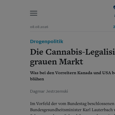
P
08.08.2026
Z
Start
Drogenpolitik
Suchen und finden
Wer wir sind
Die Cannabis-Legalisi
Aktuelle Ausgabe
Abonnenten-Login
grauen Markt
Abonnent werden
Abo Prämien
Was bei den Vorreitern Kanada und USA be
Archiv
blühen
Mediadaten
Dagmar Jestrzemski
Im Vorfeld der vom Bundestag beschlossenen
Bundesgesundheitsminister Karl Lauterbach w