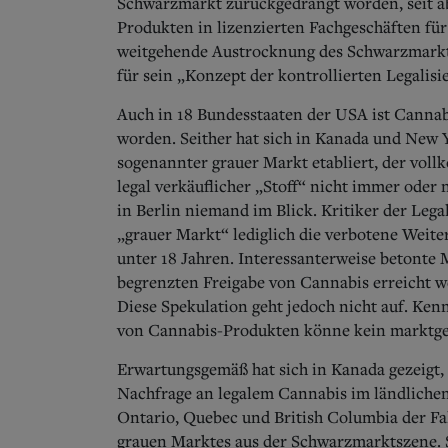
Schwarzmarkt zurückgedrängt worden, seit a
Produkten in lizenzierten Fachgeschäften für 
weitgehende Austrocknung des Schwarzmarkt
für sein „Konzept der kontrollierten Legalisi
Auch in 18 Bundesstaaten der USA ist Cannabi
worden.
Seither hat sich in Kanada und New
sogenannter grauer Markt etabliert, der vol
legal verkäuflicher „Stoff“ nicht immer oder
in Berlin niemand im Blick. Kritiker der Leg
„grauer Markt“ lediglich die verbotene Weit
unter 18 Jahren. Interessanterweise betonte M
begrenzten Freigabe von Cannabis erreicht w
Diese Spekulation geht jedoch nicht auf. Ken
von Cannabis-Produkten könne kein marktge
Erwartungsgemäß hat sich in Kanada gezeigt,
Nachfrage an legalem Cannabis im ländlichen
Ontario, Quebec und British Columbia der Fa
grauen Marktes aus der Schwarzmarktszene. S