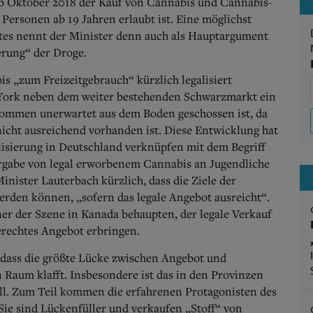
b Oktober 2018 der Kauf von Cannabis und Cannabis-
Personen ab 19 Jahren erlaubt ist. Eine möglichst
es nennt der Minister denn auch als Hauptargument
erung“ der Droge.
s „zum Freizeitgebrauch“ kürzlich legalisiert
 York neben dem weiter bestehenden Schwarzmarkt ein
lkommen unerwartet aus dem Boden geschossen ist, da
 nicht ausreichend vorhanden ist. Diese Entwicklung hat
alisierung in Deutschland verknüpfen mit dem Begriff
ergabe von legal erworbenem Cannabis an Jugendliche
inister Lauterbach kürzlich, dass die Ziele der
erden können, „sofern das legale Angebot ausreicht“.
ner der Szene in Kanada behaupten, der legale Verkauf
rechtes Angebot erbringen.
 dass die größte Lücke zwischen Angebot und
 Raum klafft.
Insbesondere ist das in den Provinzen
ll. Zum Teil kommen die erfahrenen Protagonisten des
ie sind Lückenfüller und verkaufen „Stoff“ von