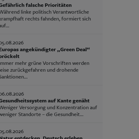
Gefährlich falsche Prioritäten
Während linke politisch Verantwortliche
krampfhaft rechts fahnden, formiert sich
auf...
05.08.2026
Europas angekündigter „Green Deal“
bröckelt
Immer mehr grüne Vorschriften werden
leise zurückgefahren und drohende
Sanktionen...
06.08.2026
Gesundheitssystem auf Kante genäht
Weniger Versorgung und Konzentration auf
weniger Standorte – die Gesundheit...
05.08.2026
Natur entdecken, Deutsch erleben