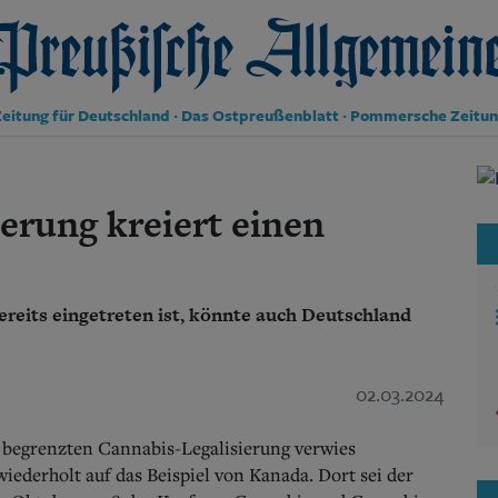
reußische Allgemeine Zeitung
eitung für Deutschland · Das Ostpreußenblatt · Pommersche Zeitu
Politik
Kultur
erung kreiert einen
Wirtschaft
Panorama
Gesellschaft
Leben
reits eingetreten ist, könnte auch Deutschland
Geschichte
Ostpreußen
Pommern
02.03.2024
Berlin-Brandenburg
Schlesien
Danzig und Westpreußen
 begrenzten Cannabis-Legalisierung verwies
Bücher
iederholt auf das Beispiel von Kanada.
Dort sei der