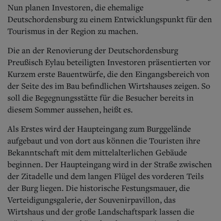
Aktuelle Ausgabe
Nun planen Investoren, die ehemalige
Abonnenten-Login
Deutschordensburg zu einem Entwicklungspunkt für den
Abonnent werden
Tourismus in der Region zu machen.
Abo Prämien
Archiv
Die an der Renovierung der Deutschordensburg
Mediadaten
Preußisch Eylau beteiligten Investoren präsentierten vor
Kontakt
Kurzem erste Bauentwürfe, die den Eingangsbereich von
Impressum
der Seite des im Bau befindlichen Wirtshauses zeigen. So
Datenschutz
soll die Begegnungsstät
te für die Besucher bereits in
diesem Sommer aussehen, heißt es.
Als Erstes wird der Haupteingang zum Burggelände
aufgebaut und von dort aus können die Touristen ihre
Bekanntschaft mit dem mittelalterlichen Gebäude
beginnen. Der Haupteingang wird in der Straße zwischen
der Zitadelle und dem langen Flügel des vorderen Teils
der Burg liegen. Die historische Festungsmauer, die
Verteidigungsgalerie, der Souvenirpavillon, das
Wirtshaus und der große Landschaftspark lassen die