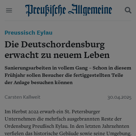
Politik
Preussisch Eylau
Suchen und finden
Kultur
Die Deutschordensburg
Wirtschaft
Panorama
erwacht zu neuem Leben
Gesellschaft
Leben
Sanierungsarbeiten in vollem Gang – Schon in diesem
Geschichte
Frühjahr sollen Besucher die fertiggestellten Teile
Ostpreußen
der Anlage besuchen können
Pommern
Berlin-Brandenburg
Carsten Kallweit
30.04.2025
Schlesien
Danzig und Westpreußen
Bücher
Im Herbst 2022 erwarb ein St. Petersburger
Unternehmen die mehrfach ausgebrannten Reste der
Start
Ordensburg Preußisch Eylau.
In den letzten Jahrzehnten
Wer wir sind
verfielen das historische Gebäude sowie seine Umgebung.