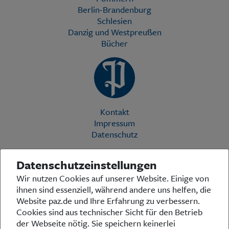
Berlin-Brandenburg
Schlesien
Danzig und Westpreußen
Bücher
Kontakt
Impressum
Datenschutz
Datenschutzeinstellungen
Die Preußische Allgemeine Zeitung (PAZ) ist eine einzigartige Stimme
Wir nutzen Cookies auf unserer Website. Einige von
in der deutschen Medienlandschaft. Woche für Woche berichtet sie
ihnen sind essenziell, während andere uns helfen, die
über das aktuelle Zeitgeschehen in Politik, Kultur und Wirtschaft und
bezieht zu den grundlegenden Entwicklungen unserer Gesellschaft
Website paz.de und Ihre Erfahrung zu verbessern.
Stellung. In ihrer Arbeit fühlt sich die Redaktion dem traditionellen
Cookies sind aus technischer Sicht für den Betrieb
preußischen Wertekanon verpflichtet: Das alte Preußen stand und
der Webseite nötig. Sie speichern keinerlei
steht für religiöse und weltanschauliche Toleranz, für Heimatliebe