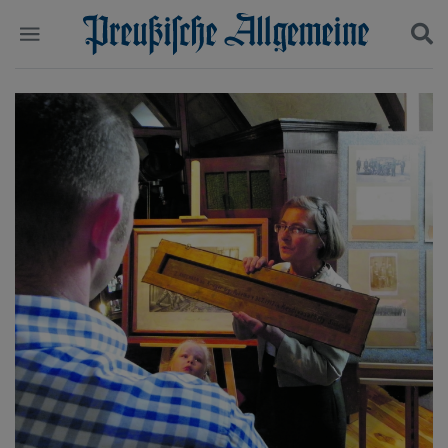
Politik
Suchen und finden
Kultur
Wirtschaft
Panorama
Gesellschaft
Leben
Geschichte
Ostpreußen
Pommern
Berlin-Brandenburg
Schlesien
Danzig und Westpreußen
Bücher
Start
Wer wir sind