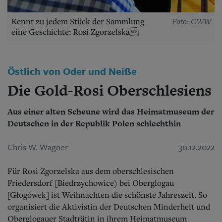
Aktuelle Ausgabe
Abonnenten-Login
Foto: CWW
Kennt zu jedem Stück der Sammlung
Abonnent werden
eine Geschichte: Rosi Zgorzelska
Abo Prämien
Archiv
Mediadaten
Östlich von Oder und Neiße
Kontakt
Impressum
Die Gold-Rosi Oberschlesiens
Datenschutz
Aus einer alten Scheune wird das Heimatmuseum der
Deutschen in der Republik Polen schlechthin
Chris W. Wagner
30.12.2022
Für Rosi Zgorzelska aus dem oberschlesischen
Friedersdorf [Biedrzychowice) bei Oberglogau
[Głogówek] ist Weihnachten die schönste Jahreszeit. So
organisiert die Aktivistin der Deutschen Minderheit und
Oberglogauer Stadträtin in ihrem Heimatmuseum