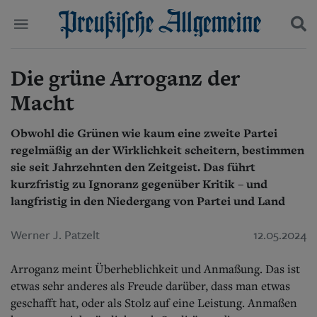
Die grüne Arroganz der
Politik
Suchen und finden
Kultur
Macht
Wirtschaft
Panorama
Obwohl die Grünen wie kaum eine zweite Partei
Gesellschaft
regelmäßig an der Wirklichkeit scheitern, bestimmen
Leben
Geschichte
sie seit Jahrzehnten den Zeitgeist. Das führt
Ostpreußen
kurzfristig zu Ignoranz gegenüber Kritik – und
Pommern
langfristig in den Niedergang von Partei und Land
Berlin-Brandenburg
Schlesien
Werner J. Patzelt
12.05.2024
Danzig und Westpreußen
Bücher
Arroganz meint Überheblichkeit und Anmaßung. Das ist
etwas sehr anderes als Freude darüber, dass man etwas
Start
Wer wir sind
geschafft hat, oder als Stolz auf eine Leistung. Anmaßen