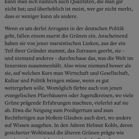
Aktuelle Ausgabe
kann man sich nämlich auch Qualitäten, die man gar
Abonnenten-Login
nicht hat; und überheblich ist meist, wer gar nicht merkt,
Abonnent werden
dass er weniger kann als andere.
Abo Prämien
Archiv
Wenn es um derlei Arroganz in der deutschen Politik
Mediadaten
geht, fallen einem zuerst die Grünen ein.
Anscheinend
haben sie von jener marxistischen Linken, aus der ein
Kontakt
Teil ihrer Gründer stammt, das Zutrauen geerbt, sie –
Impressum
und niemand anderes – durchschaue das, was die Welt im
Datenschutz
Innersten zusammenhält. Also wisse niemand besser als
sie, auf welchen Kurs man Wirtschaft und Gesellschaft,
Kultur und Politik bringen müsse, wenn es gut
weitergehen solle. Womöglich färbte auch von jenen
evangelischen Pfarrhäusern oder Jugendkreisen, wo viele
Grüne prägende Erfahrungen machten, vielerlei auf sie
ab. Etwa die Neigung zum Predigertum und zum
Rechtfertigen aus bloßem Glauben auch dort, wo andere
auf Wissen ausgehen. In den Jahren Helmut Kohls, deren
gesicherter Wohlstand die älteren Grünen prägte wie