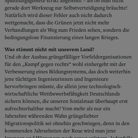
Spannungsgebiete strikt abgelehnt – als ob man nicht
gerade dort Werkzeug zur Selbstverteidigung bräuchte!
Natürlich wird dieser Fehler auch nicht dadurch
wettgemacht, dass die Grünen jetzt nicht mehr
Verhandlungen als Weg zum Frieden sehen, sondern die
bedingungslose Finanzierung eines langen Krieges.
Was stimmt nicht mit unserem Land?
Und ob der Ausbau grüngefälliger Vorfeldorganisationen
für den „Kampf gegen rechts“ wohl einhergeht mit der
Verbesserung eines Bildungssystems, das doch weiterhin
jene tüchtigen Ingenieurinnen und Ingenieure
hervorbringen müsste, die allein jene technologisch-
wirtschaftliche Wettbewerbsfähigkeit Deutschlands
sichern können, die unseren Sozialstaat überhaupt erst
aufrechterhaltbar macht? Vom mehr als nur ein
Jahrzehnt währenden Wahn grüngeliebter
Migrationspolitik sei ohnehin geschwiegen, denn in den
kommenden Jahrzehnten der Reue wird man jene
Irrungen und Wirrungen noch genug erörtern. Jedenfalls