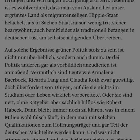
ist es wohlverdient, dass man vom Ausland her unser
ergrüntes Land als migrantenseligen Hippie-Staat
belächelt, als in Sachen Staatsraison wenig trittsicher
beargwöhnt, auch bemitleidet als traditionell befangen in
deutscher Lust am selbstschädigenden Übertreiben.
Auf solche Ergebnisse grüner Politik stolz zu sein ist
nicht nur überheblich, sondern auch dumm. Derlei
Politik anderen gar als vorbildlich anzudienen ist
anmaßend. Vermutlich sind Leute wie Annalena
Baerbock, Ricarda Lang und Claudia Roth zwar gutwillig,
doch überfordert von Dingen, auf die sie nichts im
Studium oder Leben wirklich vorbereitete. Oder sie sind
nett, ohne Ratgeber aber sachlich hilflos wie Robert
Habeck. Dann bleibt immer noch zu klären, was in einem
Milieu wohl falsch läuft, in dem man mit solchen
Qualifikationen zum Hoffnungsträger und gar Teil der
deutschen Machtelite werden kann. Und was nicht
stimmt mit einem Land, das derlei mit sich so geschehen