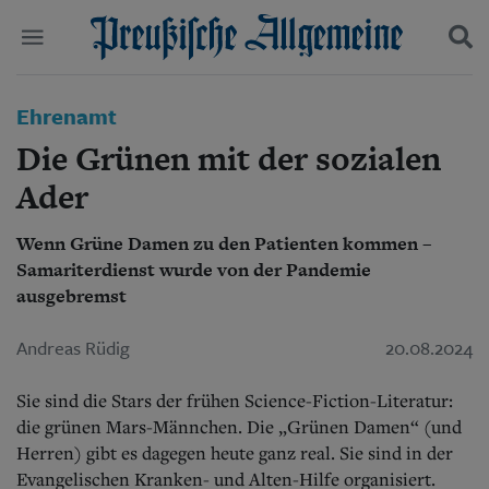
Politik
Ehrenamt
Suchen und finden
Kultur
Die Grünen mit der sozialen
Wirtschaft
Panorama
Ader
Gesellschaft
Leben
Wenn Grüne Damen zu den Patienten kommen –
Geschichte
Samariterdienst wurde von der Pandemie
Ostpreußen
ausgebremst
Pommern
Berlin-Brandenburg
Andreas Rüdig
20.08.2024
Schlesien
Danzig und Westpreußen
Bücher
Sie sind die Stars der frühen Science-Fiction-Literatur:
die grünen Mars-Männchen. Die „Grünen Damen“ (und
Start
Herren) gibt es dagegen heute ganz real. Sie sind in der
Wer wir sind
Evangelischen Kranken- und Alten-Hilfe organisiert.