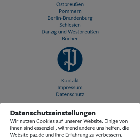
Ostpreußen
Pommern
Berlin-Brandenburg
Schlesien
Danzig und Westpreußen
Bücher
Kontakt
Impressum
Datenschutz
Datenschutzeinstellungen
Die Preußische Allgemeine Zeitung (PAZ) ist eine einzigartige Stimme
Wir nutzen Cookies auf unserer Website. Einige von
in der deutschen Medienlandschaft. Woche für Woche berichtet sie
ihnen sind essenziell, während andere uns helfen, die
über das aktuelle Zeitgeschehen in Politik, Kultur und Wirtschaft und
bezieht zu den grundlegenden Entwicklungen unserer Gesellschaft
Website paz.de und Ihre Erfahrung zu verbessern.
Stellung. In ihrer Arbeit fühlt sich die Redaktion dem traditionellen