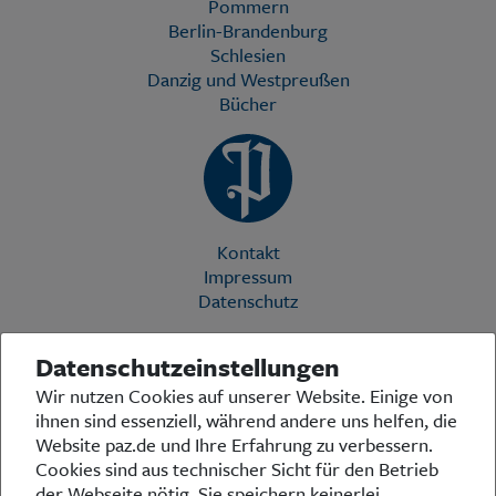
Pommern
Berlin-Brandenburg
Schlesien
Danzig und Westpreußen
Bücher
Kontakt
Impressum
Datenschutz
Datenschutzeinstellungen
Die Preußische Allgemeine Zeitung (PAZ) ist eine einzigartige Stimme
Wir nutzen Cookies auf unserer Website. Einige von
in der deutschen Medienlandschaft. Woche für Woche berichtet sie
ihnen sind essenziell, während andere uns helfen, die
über das aktuelle Zeitgeschehen in Politik, Kultur und Wirtschaft und
bezieht zu den grundlegenden Entwicklungen unserer Gesellschaft
Website paz.de und Ihre Erfahrung zu verbessern.
Stellung. In ihrer Arbeit fühlt sich die Redaktion dem traditionellen
Cookies sind aus technischer Sicht für den Betrieb
preußischen Wertekanon verpflichtet: Das alte Preußen stand und
der Webseite nötig. Sie speichern keinerlei