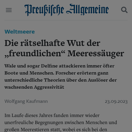
Politik
Weltmeere
Suchen und finden
Kultur
Die rätselhafte Wut der
Wirtschaft
Panorama
„freundlichen“ Meeressäuger
Gesellschaft
Leben
Wale und sogar Delfine attackieren immer öfter
Geschichte
Boote und Menschen. Forscher erörtern ganz
Ostpreußen
unterschiedliche Theorien über den Auslöser der
Pommern
wachsenden Aggressivität
Berlin-Brandenburg
Schlesien
Wolfgang Kaufmann
23.09.2023
Danzig und Westpreußen
Bücher
Im Laufe dieses Jahres fanden immer wieder
Start
unerfreuliche Begegnungen zwischen Menschen und
Wer wir sind
großen Meerestieren statt, wobei es sich bei den