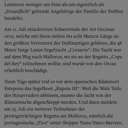
Aktuelle Ausgabe
Letzteren weniger um Haie als um eigentlich als
Abonnenten-Login
„freundlich“ geltende Angehörige der Familie der Delfine
Abonnent werden
handelte.
Abo Prämien
Archiv
Am 11. Juli attackierten Schwertwale der Art Orcinus
Mediadaten
orca, welche mit ihren sieben bis acht Metern Länge zu
Kontakt
den größten Vertretern der Delfinartigen gehören, die 48
Impressum
Meter lange Luxus-Segelyacht „Corsario“. Die Yacht war
Datenschutz
auf dem Weg nach Mallorca, wo sie an der Regatta „Copa
del Rey“ teilnehmen wollte, und wurde von den Orcas
erheblich beschädigt.
Neun Tage später traf es vor dem spanischen Küstenort
Estepona das Segelboot „Kapote III“. Weil die Wale Teile
des Steuerruders abbissen, musste die Jacht von der
Küstenwache abgeschleppt werden. Und dann meldete
am 25. Juli ein weiterer Teilnehmer der
prestigeträchtigen Regatta um Mallorca, nämlich die
portugiesische „Tiro“ unter Skipper Nuno Vasco Barreto,