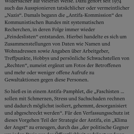
Aktuelle Ausgabe
Widersacher auf vielerlei Weise. Dazu gehört seit 1974
Abonnenten-Login
auch das Ausspionieren tatsächlicher oder vermeintlicher
Abonnent werden
„Nazis“. Damals begann die „Antifa-Kommission“ des
Abo Prämien
Kommunistischen Bundes mit systematischen
Archiv
Recherchen, in deren Folge immer wieder
Mediadaten
„Feindeslisten“ entstanden. Hierbei handelte es sich um
Zusammenstellungen von Daten wie Namen und
Kontakt
Wohnadressen sowie Angaben über Arbeitgeber,
Impressum
Datenschutz
Treffpunkte, Hobbys und persönliche Schwachstellen von
„Rechten“, zumeist ergänzt um Fotos der Betroffenen
und mehr oder weniger offene Aufrufe zu
Gewaltaktionen gegen diese Personen.
So hieß es in einem Antifa-Pamphlet, die „Faschisten ...
sollen mit Schmerzen, Stress und Sachschaden rechnen
und dadurch möglichst isoliert, gehemmt, desorganisiert
und abgeschreckt werden“. Für den Verfassungsschutz ist
dieses Vorgehen Teil der Strategie der Antifa, ein „Klima
der Angst“ zu erzeugen, durch das „der politische Gegner