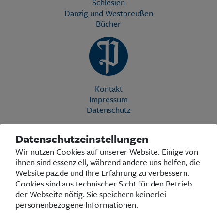
Schlesien
Danzig und Westpreußen
Bücher
Kontakt
Impressum
Datenschutz
Datenschutzeinstellungen
Die Preußische Allgemeine Zeitung (PAZ) ist eine einzigartige Stimme
Wir nutzen Cookies auf unserer Website. Einige von
in der deutschen Medienlandschaft. Woche für Woche berichtet sie
ihnen sind essenziell, während andere uns helfen, die
über das aktuelle Zeitgeschehen in Politik, Kultur und Wirtschaft und
bezieht zu den grundlegenden Entwicklungen unserer Gesellschaft
Website paz.de und Ihre Erfahrung zu verbessern.
Stellung. In ihrer Arbeit fühlt sich die Redaktion dem traditionellen
Cookies sind aus technischer Sicht für den Betrieb
preußischen Wertekanon verpflichtet: Das alte Preußen stand und
der Webseite nötig. Sie speichern keinerlei
steht für religiöse und weltanschauliche Toleranz, für Heimatliebe
personenbezogene Informationen.
und Weltoffenheit, für Rechtstaatlichkeit und intellektuelle