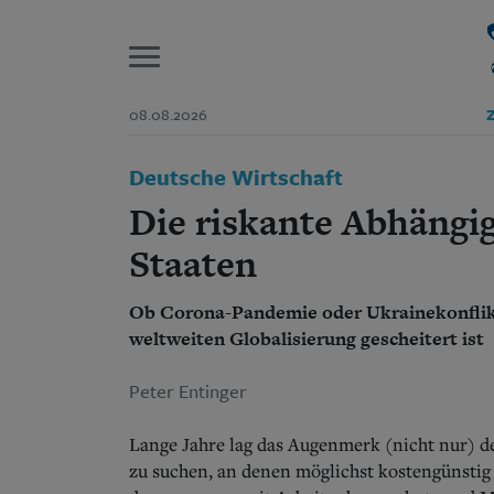
P
08.08.2026
Z
Start
Deutsche Wirtschaft
Suchen und finden
Wer wir sind
Die riskante Abhängi
Aktuelle Ausgabe
Abonnenten-Login
Staaten
Abonnent werden
Abo Prämien
Ob Corona-Pandemie oder Ukrainekonflikt –
Archiv
weltweiten Globalisierung gescheitert ist
Mediadaten
Peter Entinger
Lange Jahre lag das Augenmerk (nicht nur) d
zu suchen, an denen möglichst kostengünstig