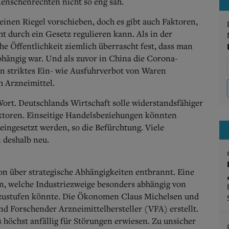
nschenrechten nicht so eng sah.
einen Riegel vorschieben, doch es gibt auch Faktoren,
ht durch ein Gesetz regulieren kann.
Als in der
che Öffentlichkeit ziemlich überrascht fest, dass man
hängig war. Und als zuvor in China die Corona-
n striktes Ein- wie Ausfuhrverbot von Waren
h Arzneimittel.
Wort. Deutschlands Wirtschaft solle widerstandsfähiger
ktoren. Einseitige Handelsbeziehungen könnten
eingesetzt werden, so die Befürchtung. Viele
 deshalb neu.
sion über strategische Abhängigkeiten entbrannt.
Eine
en, welche Industriezweige besonders abhängig von
inzustufen könnte. Die Ökonomen Claus Michelsen und
d Forschender Arzneimittelhersteller (VFA) erstellt.
ls höchst anfällig für Störungen erwiesen. Zu unsicher