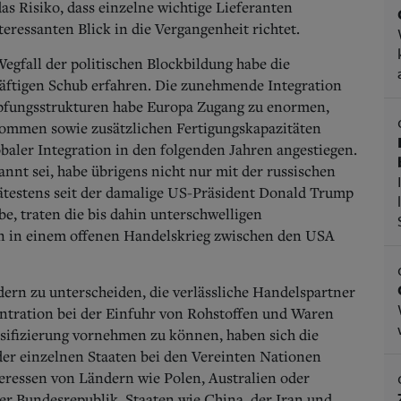
as Risiko, dass einzelne wichtige Lieferanten
nteressanten Blick in die Vergangenheit richtet.
gfall der politischen Blockbildung habe die
äftigen Schub erfahren.
Die zunehmende Integration
pfungsstrukturen habe Europa Zugang zu enormen,
kommen sowie zusätzlichen Fertigungskapazitäten
obaler Integration in den folgenden Jahren angestiegen.
nnt sei, habe übrigens nicht nur mit der russischen
ätestens seit der damalige US-Präsident Donald Trump
, traten die bis dahin unterschwelligen
n in einem offenen Handelskrieg zwischen den USA
dern zu unterscheiden, die verlässliche Handelspartner
entration bei der Einfuhr von Rohstoffen und Waren
ssifizierung vornehmen zu können, haben sich die
r einzelnen Staaten bei den Vereinten Nationen
eressen von Ländern wie Polen, Australien oder
r Bundesrepublik. Staaten wie China, der Iran und