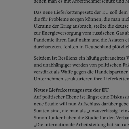
denen man es mit Arbeitnehmerschutz und Me
Das neue Lieferkettengesetz der EU soll dem 
die für Probleme sorgen können, die man nic
Ukraine der Krieg ausbrach, stellte die deuts
zur Energieversorgung vom russischen Gas ab
Pandemie ihren Lauf nahm und die Asiaten ei
durchsetzten, fehlten in Deutschland plötzlic
Seitdem ist Resilienz ein häufig gebrauchtes 
und unabhängiger werden von politischen Fa
verstärkt als Waffe gegen die Handelspartner 
Unternehmen strukturieren ihre Lieferketten
Neues Lieferkettengesetz der EU
Auf politischer Ebene ist längst eine Diskus
neue Studie will nun Aufschluss darüber geb
Staaten sind, die man als „unzuverlässig“ e
Simon Junker haben die Studie für den Verban
„Die internationale Arbeitsteilung hat sich a