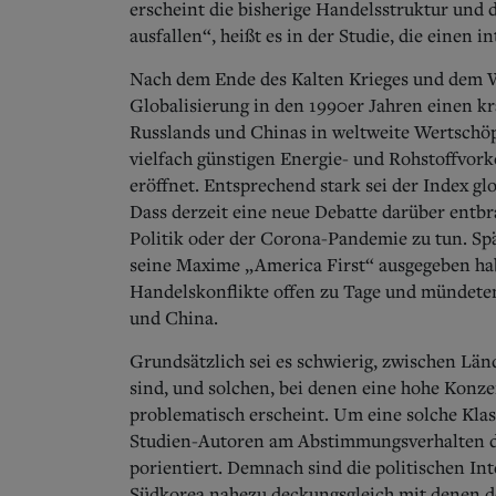
erscheint die bisherige Handelsstruktur und d
ausfallen“, heißt es in der Studie, die einen i
Nach dem Ende des Kalten Krieges und dem We
Globalisierung in den 1990er Jahren einen kr
Russlands und Chinas in weltweite Wertschö
vielfach günstigen Energie- und Rohstoffvor
eröffnet. Entsprechend stark sei der Index gl
Dass derzeit eine neue Debatte darüber entbra
Politik oder der Corona-Pandemie zu tun. Sp
seine Maxime „America First“ ausgegeben habe
Handelskonflikte offen zu Tage und mündete
und China.
Grundsätzlich sei es schwierig, zwischen Län
sind, und solchen, bei denen eine hohe Konz
problematisch erscheint. Um eine solche Kla
Studien-Autoren am Abstimmungsverhalten de
porientiert.
Demnach sind die politischen Int
Südkorea nahezu deckungsgleich mit denen de