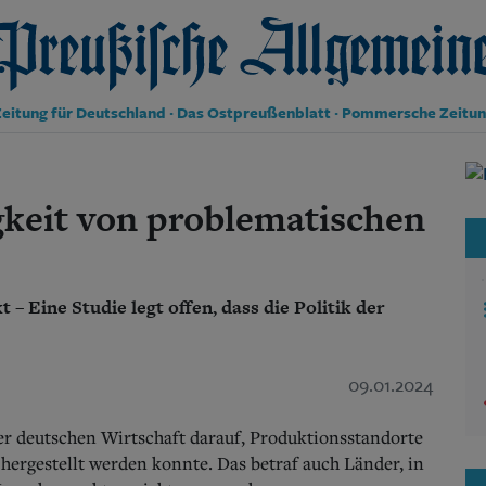
reußische Allgemeine Zeitung
eitung für Deutschland · Das Ostpreußenblatt · Pommersche Zeitu
Politik
Kultur
gkeit von problematischen
Wirtschaft
Panorama
Gesellschaft
Leben
 Eine Studie legt offen, dass die Politik der
Geschichte
Ostpreußen
Pommern
09.01.2024
Berlin-Brandenburg
Schlesien
Danzig und Westpreußen
er deutschen Wirtschaft darauf, Produktionsstandorte
Bücher
 hergestellt werden konnte.
Das betraf auch Länder, in