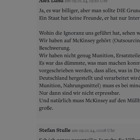
Alex Lund
am 09.01.24, 19:20 Uhr
Ja, es war billiger, aber man sollte DIE Grun
Ein Staat hat keine Freunde, er hat nur Inter
Wohin die Ignoranz uns geführt hat, sehen wi
Wir haben auf McKinsey gehört (Outsourcing
Beschwerung.
Wir haben nicht genug Munition, Ersatzteile
Es war das dümmste, was man machen konnt
vorgeschrieben werden, dass alles, was in D
Deutschland hergestellt und verarbeitet wir
Munition, Nahrungsmittel) muss es bei mind
Nur dann sind wir nicht erpressbar.
Und natürlich muss McKinsey auf den Müllh
große.
Stefan Stulle
am 09.01.24, 10:08 Uhr
Seh ich genau gegenteilig: Je mehr die Völk