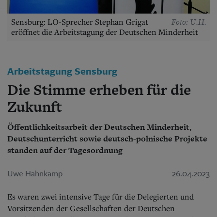
Aktuelle Ausgabe
Abonnenten-Login
Abonnent werden
Foto: U.H.
Sensburg: LO-Sprecher Stephan Grigat
Abo Prämien
eröffnet die Arbeitstagung der Deutschen Minderheit
Archiv
Mediadaten
Arbeitstagung Sensburg
Kontakt
Impressum
Die Stimme erheben für die
Datenschutz
Zukunft
Öffentlichkeitsarbeit der Deutschen Minderheit,
Deutschunterricht sowie deutsch-polnische Projekte
standen auf der Tagesordnung
Uwe Hahnkamp
26.04.2023
Es waren zwei intensive Tage für die Delegierten und
Vorsitzenden der Gesellschaften der Deutschen