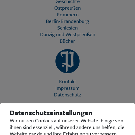
Geschichte
Ostpreußen
Pommern
Berlin-Brandenburg
Schlesien
Danzig und Westpreußen
Bücher
Kontakt
Impressum
Datenschutz
Datenschutzeinstellungen
Die Preußische Allgemeine Zeitung (PAZ) ist eine einzigartige Stimme
Wir nutzen Cookies auf unserer Website. Einige von
in der deutschen Medienlandschaft. Woche für Woche berichtet sie
ihnen sind essenziell, während andere uns helfen, die
über das aktuelle Zeitgeschehen in Politik, Kultur und Wirtschaft und
bezieht zu den grundlegenden Entwicklungen unserer Gesellschaft
Website paz.de und Ihre Erfahrung zu verbessern.