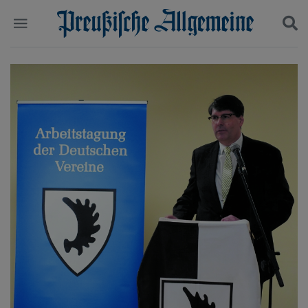
Politik
Suchen und finden
Kultur
Wirtschaft
Panorama
Gesellschaft
Leben
Geschichte
Ostpreußen
Pommern
Berlin-Brandenburg
Schlesien
Danzig und Westpreußen
Bücher
Start
Wer wir sind