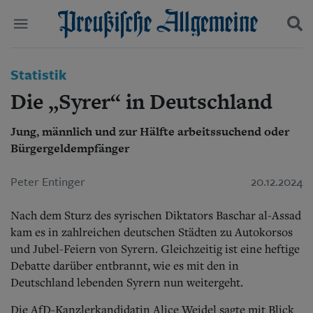
Politik
Statistik
Suchen und finden
Kultur
Die „Syrer“ in Deutschland
Wirtschaft
Panorama
Jung, männlich und zur Hälfte arbeitssuchend oder
Gesellschaft
Bürgergeldempfänger
Leben
Geschichte
Ostpreußen
Peter Entinger
20.12.2024
Pommern
Berlin-Brandenburg
Nach dem Sturz des syrischen Diktators Baschar al-Assad
Schlesien
kam es in zahlreichen deutschen Städten zu Autokorsos
Danzig und Westpreußen
und Jubel-Feiern von Syrern. Gleichzeitig ist eine heftige
Bücher
Debatte darüber entbrannt, wie es mit den in
Deutschland lebenden Syrern nun weitergeht.
Start
Wer wir sind
Die AfD-Kanzlerkandidatin Alice Weidel sagte mit Blick