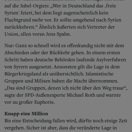
Aktuelle Ausgabe
auf die Jubel-Orgien: „Wer in Deutschland das ‚freie
Abonnenten-Login
Syrien' feiert, bei dem liegt augenscheinlich kein
Abonnent werden
Abo Prämien
Fluchtgrund mehr vor. Er sollte umgehend nach Syrien
Archiv
zurückkehren.“ Ähnlich äußerten sich Vertreter der
Mediadaten
Union, allen voran Jens Spahn.
Kontakt
Nur: Ganz so schnell wird es offenkundig nicht mit dem
Impressum
Abschieden oder der Rückkehr gehen. In einem ersten
Datenschutz
Schritt haben deutsche Behörden laufende Asylverfahren
von Syrern ausgesetzt. Ansonsten gilt die Lage in dem
Bürgerkriegsland als unübersichtlich. Islamistische
Gruppen und Milizen haben die Macht übernommen.
„Das sind Gruppen, denen ich nicht über den Weg traue“,
sagte der SPD-Außenexperte Michael Roth und warnte
vor zu großer Euphorie.
Knapp eine Million
Bis eine Entscheidung fallen wird, dürfte noch einige Zeit
vergehen. Sicher ist aber, dass die veränderte Lage in