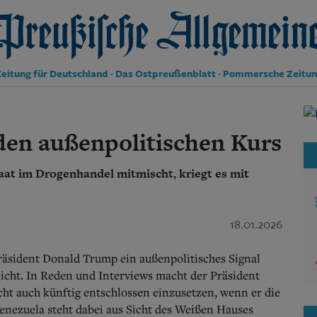
reußische Allgemeine Zeitung
eitung für Deutschland · Das Ostpreußenblatt · Pommersche Zeitu
Politik
Kultur
den außenpolitischen Kurs
Wirtschaft
Panorama
taat im Drogenhandel mitmischt, kriegt es mit
Gesellschaft
Leben
Geschichte
Ostpreußen
18.01.2026
Pommern
Berlin-Brandenburg
äsident Donald Trump ein außenpolitisches Signal
Schlesien
eicht. In Reden und Interviews macht der Präsident
Danzig und Westpreußen
acht auch künftig entschlossen einzusetzen, wenn er die
Bücher
Venezuela steht dabei aus Sicht des Weißen Hauses