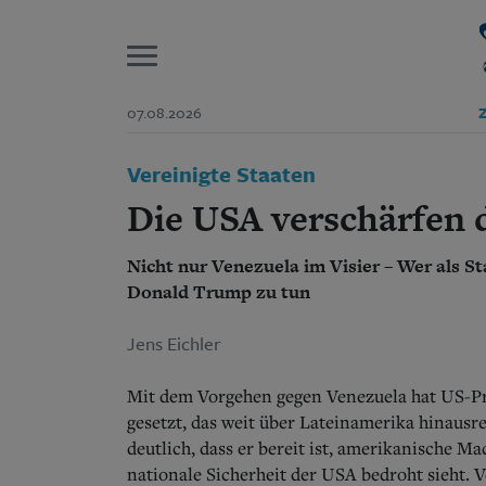
P
07.08.2026
Z
Start
Vereinigte Staaten
Suchen und finden
Wer wir sind
Die USA verschärfen 
Aktuelle Ausgabe
Abonnenten-Login
Nicht nur Venezuela im Visier – Wer als S
Abonnent werden
Abo Prämien
Donald Trump zu tun
Archiv
Mediadaten
Jens Eichler
Mit dem Vorgehen gegen Venezuela hat US-Pr
gesetzt, das weit über Lateinamerika hinausr
deutlich, dass er bereit ist, amerikanische M
nationale Sicherheit der USA bedroht sieht. 