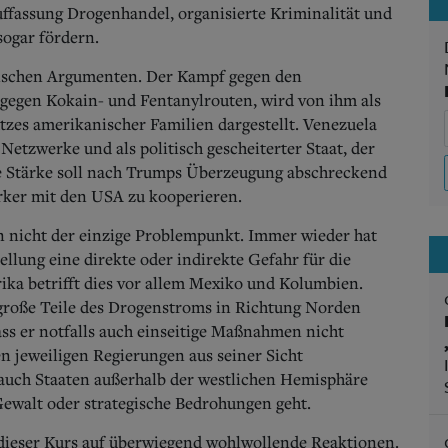
uffassung Drogenhandel, organisierte Kriminalität und
sogar fördern.
tischen Argumenten. Der Kampf gegen den
gegen Kokain- und Fentanylrouten, wird von ihm als
zes amerikanischer Familien dargestellt. Venezuela
 Netzwerke und als politisch gescheiterter Staat, der
he Stärke soll nach Trumps Überzeugung abschreckend
rker mit den USA zu kooperieren.
n nicht der einzige Problempunkt. Immer wieder hat
llung eine direkte oder indirekte Gefahr für die
rika betrifft dies vor allem Mexiko und Kolumbien.
 große Teile des Drogenstroms in Richtung Norden
ss er notfalls auch einseitige Maßnahmen nicht
en jeweiligen Regierungen aus seiner Sicht
 auch Staaten außerhalb der westlichen Hemisphäre
Gewalt oder strategische Bedrohungen geht.
 dieser Kurs auf überwiegend wohlwollende Reaktionen.