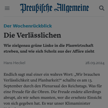
Politik
Der Wochenrückblick
Suchen und finden
Kultur
Die Verlässlichen
Wirtschaft
Panorama
Wie zielgenau grüne Linke in die Planwirtschaft
Gesellschaft
streben, und wie sich Scholz aus der Affäre zieht
Leben
Geschichte
Ostpreußen
Hans Heckel
28.09.2024
Pommern
Berlin-Brandenburg
Endlich sagt mal einer ein wahres Wort: „Wir brauchen
Schlesien
Verlässlichkeit und Planbarkeit!“ schallte es am 13.
Danzig und Westpreußen
September durch den Plenarsaal des Reichstags. Was für
Bücher
eine Freude für die Ohren. Die Freude endete allerdings
abrupt, als wir sehen mussten, wer die ersehnte Einsicht
Start
Wer wir sind
von sich gegeben hat. Es war unser Klimaminister