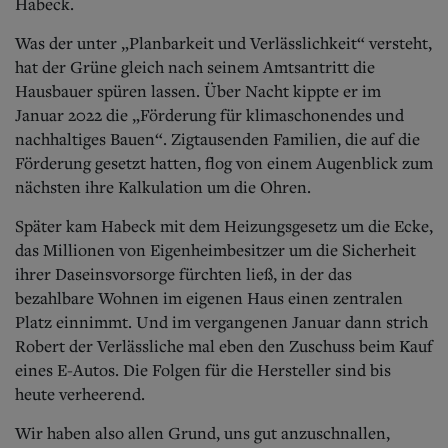
Aktuelle Ausgabe
Habeck.
Abonnenten-Login
Was der unter „Planbarkeit und Verlässlichkeit“ versteht,
Abonnent werden
Abo Prämien
hat der Grüne gleich nach seinem Amtsantritt die
Archiv
Hausbauer spüren lassen. Über Nacht kippte er im
Mediadaten
Januar 2022 die „Förderung für klimaschonendes und
nachhaltiges Bauen“. Zigtausenden Familien, die auf die
Kontakt
Förderung gesetzt hatten, flog von einem Augenblick zum
Impressum
nächsten ihre Kalkulation um die Ohren.
Datenschutz
Später kam Habeck mit dem Heizungsgesetz um die Ecke,
das Millionen von Eigenheimbesitzer um die Sicherheit
ihrer Daseinsvorsorge fürchten ließ, in der das
bezahlbare Wohnen im eigenen Haus einen zentralen
Platz einnimmt. Und im vergangenen Januar dann strich
Robert der Verlässliche mal eben den Zuschuss beim Kauf
eines E-Autos. Die Folgen für die Hersteller sind bis
heute verheerend.
Wir haben also allen Grund, uns gut anzuschnallen,