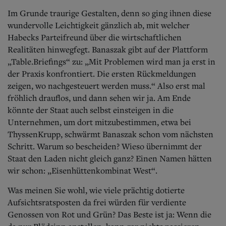
Im Grunde traurige Gestalten, denn so ging ihnen diese
wundervolle Leichtigkeit gänzlich ab, mit welcher
Habecks Parteifreund über die wirtschaftlichen
Realitäten hinwegfegt. Banaszak gibt auf der Plattform
„Table.Briefings“ zu: „Mit Problemen wird man ja erst in
der Praxis konfrontiert. Die ersten Rückmeldungen
zeigen, wo nachgesteuert werden muss.“ Also erst mal
fröhlich drauflos, und dann sehen wir ja. Am Ende
könnte der Staat auch selbst einsteigen in die
Unternehmen, um dort mitzubestimmen, etwa bei
ThyssenKrupp, schwärmt Banaszak schon vom nächsten
Schritt. Warum so bescheiden? Wieso übernimmt der
Staat den Laden nicht gleich ganz? Einen Namen hätten
wir schon: „Eisenhüttenkombinat West“.
Was meinen Sie wohl, wie viele prächtig dotierte
Aufsichtsratsposten da frei würden für verdiente
Genossen von Rot und Grün? Das Beste ist ja: Wenn die