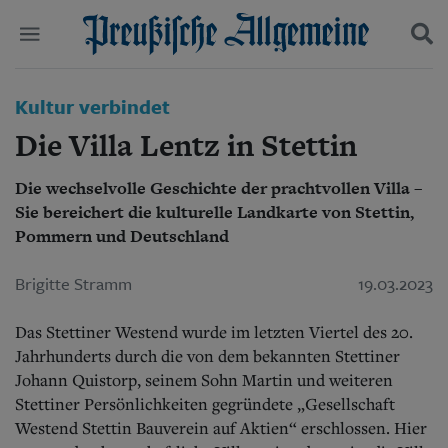
Politik
Kultur verbindet
Suchen und finden
Kultur
Die Villa Lentz in Stettin
Wirtschaft
Panorama
Die wechselvolle Geschichte der prachtvollen Villa –
Gesellschaft
Sie bereichert die kulturelle Landkarte von Stettin,
Leben
Geschichte
Pommern und Deutschland
Ostpreußen
Pommern
Brigitte Stramm
19.03.2023
Berlin-Brandenburg
Schlesien
Das Stettiner Westend wurde im letzten Viertel des 20.
Danzig und Westpreußen
Jahrhunderts durch die von dem bekannten Stettiner
Bücher
Johann Quistorp, seinem Sohn Martin und weiteren
Stettiner Persönlichkeiten gegründete „Gesellschaft
Start
Wer wir sind
Westend Stettin Bauverein auf Aktien“ erschlossen. Hier