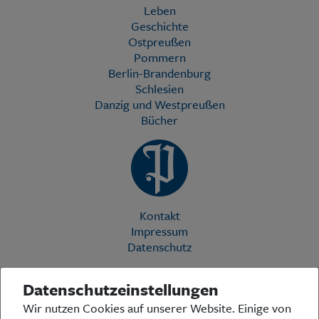
Leben
Geschichte
Ostpreußen
Pommern
Berlin-Brandenburg
Schlesien
Danzig und Westpreußen
Bücher
Kontakt
Impressum
Datenschutz
Datenschutzeinstellungen
Die Preußische Allgemeine Zeitung (PAZ) ist eine einzigartige Stimme
Wir nutzen Cookies auf unserer Website. Einige von
in der deutschen Medienlandschaft. Woche für Woche berichtet sie