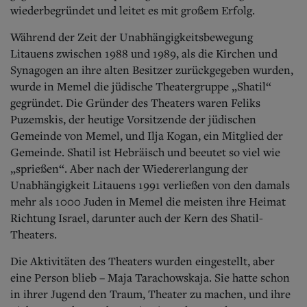
Aktuelle Ausgabe
wiederbegründet und leitet es mit großem Erfolg.
Abonnenten-Login
Abonnent werden
Während der Zeit der Unabhängigkeitsbewegung
Abo Prämien
Litauens zwischen 1988 und 1989, als die Kirchen und
Archiv
Synagogen an ihre alten Besitzer zurückgegeben wurden,
Mediadaten
wurde in Memel die jüdische Theatergruppe „Shatil“
Kontakt
gegründet.
Die Gründer des Theaters waren Feliks
Impressum
Puzemskis, der heutige Vorsitzende der jüdischen
Datenschutz
Gemeinde von Memel, und Ilja Kogan, ein Mitglied der
Gemeinde. Shatil ist Hebräisch und beeutet so viel wie
„sprießen“. Aber nach der Wiedererlangung der
Unabhängigkeit Litauens 1991 verließen von den damals
mehr als 1000 Juden in Memel die meisten ihre Heimat
Richtung Israel, darunter auch der Kern des Shatil-
Theaters.
Die Aktivitäten des Theaters wurden eingestellt, aber
eine Person blieb – Maja Tarachowskaja. Sie hatte schon
in ihrer Jugend den Traum, Theater zu machen, und ihre