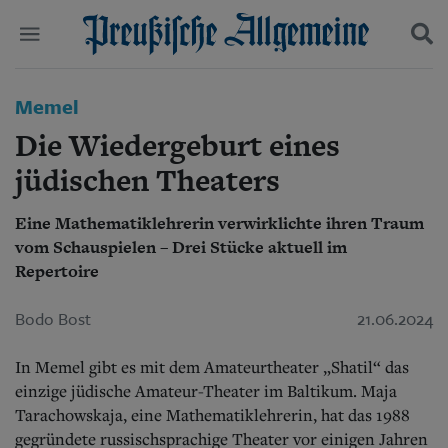
Politik
Memel
Suchen und finden
Kultur
Die Wiedergeburt eines
Wirtschaft
Panorama
jüdischen Theaters
Gesellschaft
Leben
Eine Mathematiklehrerin verwirklichte ihren Traum
Geschichte
vom Schauspielen – Drei Stücke aktuell im
Ostpreußen
Repertoire
Pommern
Berlin-Brandenburg
Bodo Bost
21.06.2024
Schlesien
Danzig und Westpreußen
Bücher
In Memel gibt es mit dem Amateurtheater „Shatil“ das
einzige jüdische Amateur-Theater im Baltikum. Maja
Start
Tarachowskaja, eine Mathematiklehrerin, hat das 1988
Wer wir sind
gegründete russischsprachige Theater vor einigen Jahren