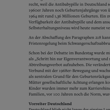
recht, weil die Antibabypille in Deutschland 
1960er Jahren noch Geburtenjahrgänge von üb
1964 mit rund 1,36 Millionen Geburten.
Ein z
Verfügbarkeit der Antibabypille und dem ans
Selbsterhaltungsniveau wird heute zumeist ve
An der Abschaffung des Paragraphen 218 kann
Fristenregelung beim Schwangerschaftsabbru
Schon bei der Debatte im Bundestag wurde mi
als „Schritt hin zur Eigenverantwortung und 
Abtreibungsverbot aufzuheben. Die veränderte
Verbund mit der 1968er-Bewegung und wachs
als zentralen Grund für den Geburtenrückgan
Mütter gesellschaftliche Achtung erlangen ko
Kinder wurden immer mehr zum Karrierehinde
Familien, vor 100 Jahren noch die Norm, wur
Vorreiter Deutschland
Deutschland blieb nicht lange das einzige La