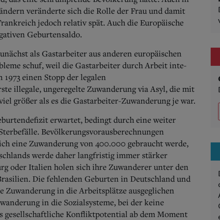
ändern veränderte sich die Rolle der Frau und damit
rankreich jedoch relativ spät. Auch die Europäische
egativen Geburtensaldo.
zunächst als Gastarbeiter aus anderen europäischen
leme schuf, weil die Gastarbeiter durch Arbeit inte­
on 1973 einen Stopp der legalen
te illegale, ungeregelte Zuwanderung via Asyl, die mit
viel größer als es die Gastarbeiter-Zuwanderung je war.
burtendefizit erwartet, bedingt durch eine weiter
Sterbefälle. Bevölkerungsvorausberechnungen
lich eine Zuwanderung von 400.000 gebraucht werde,
schlands werde daher langfristig immer stärker
 oder Italien holen sich ihre Zuwanderer unter den
asilien. Die fehlenden Geburten in Deutschland und
ne Zuwanderung in die Arbeitsplätze ausgeglichen
uwanderung in die Sozialsysteme, bei der keine
as gesellschaftliche Konfliktpotential ab dem Moment