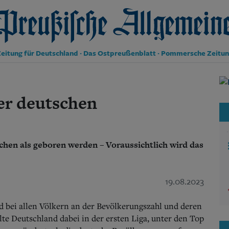
reußische Allgemeine Zeitung
eitung für Deutschland · Das Ostpreußenblatt · Pommersche Zeitu
Politik
Kultur
er deutschen
Wirtschaft
Panorama
Gesellschaft
Leben
chen als geboren werden – Voraussichtlich wird das
Geschichte
Ostpreußen
Pommern
19.08.2023
Berlin-Brandenburg
Schlesien
Danzig und Westpreußen
nd bei allen Völkern an der Bevölkerungszahl und deren
Bücher
te Deutschland dabei in der ersten Liga, unter den Top