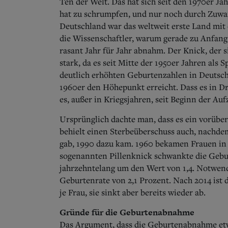
Ten der Welt. Das hat sich seit den 1970er J
hat zu schrumpfen, und nur noch durch Zuwa
Deutschland war das weltweit erste Land mit 
die Wissenschaftler, warum gerade zu Anfang 
rasant Jahr für Jahr abnahm. Der Knick, der s
stark, da es seit Mitte der 1950er Jahren als
deutlich erhöhten Geburtenzahlen in Deutschl
1960er den Höhepunkt erreicht. Dass es in Dr
es, außer in Kriegsjahren, seit Beginn der Au
Ursprünglich dachte man, dass es ein vorübe
behielt einen Sterbeüberschuss auch, nachde
gab, 1990 dazu kam. 1960 bekamen Frauen in 
sogenannten Pillenknick schwankte die Gebur
jahrzehntelang um den Wert von 1,4. Notwend
Geburtenrate von 2,1 Prozent. Nach 2014 ist 
je Frau, sie sinkt aber bereits wieder ab.
Gründe für die Geburtenabnahme
Das Argument, dass die Geburtenabnahme etwa