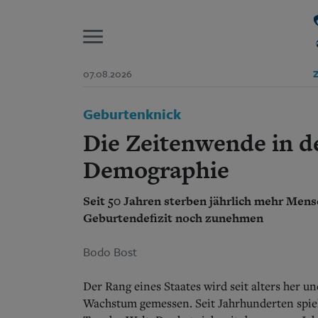
P
07.08.2026
Z
Start
Geburtenknick
Suchen und finden
Wer wir sind
Die Zeitenwende in d
Aktuelle Ausgabe
Abonnenten-Login
Demographie
Abonnent werden
Abo Prämien
Seit 50 Jahren sterben jährlich mehr Mens
Archiv
Geburtendefizit noch zunehmen
Mediadaten
Bodo Bost
Der Rang eines Staates wird seit alters her u
Wachstum gemessen. Seit Jahrhunderten spiel