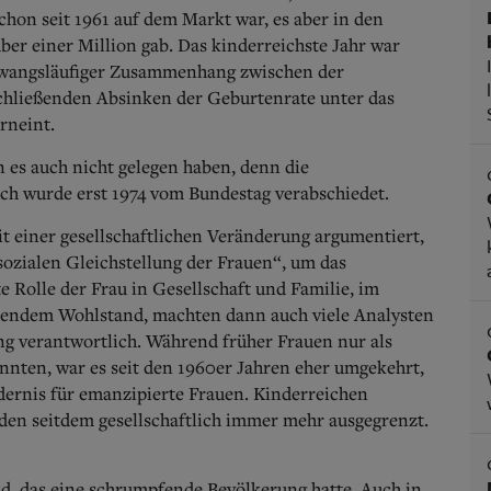
schon seit 1961 auf dem Markt war, es aber in den
er einer Million gab. Das kinderreichste Jahr war
wangsläufiger Zusammenhang zwischen der
chließenden Absinken der Geburtenrate unter das
rneint.
 es auch nicht gelegen haben, denn die
ch wurde erst 1974 vom Bundestag verabschiedet.
t einer gesellschaftlichen Veränderung argumentiert,
sozialen Gleichstellung der Frauen“, um das
 Rolle der Frau in Gesellschaft und Familie, im
endem Wohlstand, machten dann auch viele Analysten
g verantwortlich. Während früher Frauen nur als
nnten, war es seit den 1960er Jahren eher umgekehrt,
rnis für emanzipierte Frauen. Kinderreichen
den seitdem gesellschaftlich immer mehr ausgegrenzt.
nd, das eine schrumpfende Bevölkerung hatte. Auch in