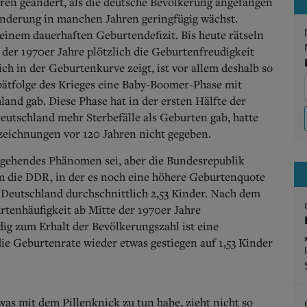
ahren geändert, als die deutsche Bevölkerung angefangen
nderung in manchen Jahren geringfügig wächst.
einem dauerhaften Geburtendefizit. Bis heute rätseln
der 1970er Jahre plötzlich die Geburtenfreudigkeit
ich in der Geburtenkurve zeigt, ist vor allem deshalb so
 Spätfolge des Krieges eine Baby-Boomer-Phase mit
and gab. Diese Phase hat in der ersten Hälfte der
eutschland mehr Sterbefälle als Geburten gab, hatte
fzeichnungen vor 120 Jahren nicht gegeben.
rgehendes Phänomen sei, aber die Bundesrepublik
m die DDR, in der es noch eine höhere Geburtenquote
Deutschland durchschnittlich 2,53 Kinder. Nach dem
tenhäufigkeit ab Mitte der 1970er Jahre
ig zum Erhalt der Bevölkerungszahl ist eine
die Geburtenrate wieder etwas gestiegen auf 1,53 Kinder
s mit dem Pillenknick zu tun habe, zieht nicht so