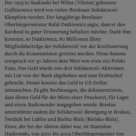
Der 1923 in Szukiszki bei Wilna [Vilnius] geborene
Gulbinowicz wird von vielen Breslauer Solidarność-
Kämpfern verehrt. Der langjährige Breslauer
Oberbürgermeister Rafał Dutkiewicz sagte, dass er den
Kardinal in guter Erinnerung behalten möchte. Dank ihm
konnten, so Dutkiewicz, 80 Millionen Złoty
Mitgliedsbeiträge der Solidarność vor der Konfiszierung
durch die Kommunisten gerettet werden. Diese Summe
entsprach vor 30 Jahren dem Wert von etwa 160 Polski
Fiats. Das Geld wurde von drei Solidarność-Aktivisten
mit List von der Bank abgehoben und zum Erzbischof
gebracht. Dieser konnte das Geld in US-Dollar
umtauschen. Es gibt Rechnungen, die dokumentieren,
dass dieses Geld für die Miete einer Druckerei, für Lager
und einen Radiosender ausgegeben wurde. Breslau
unterstützte zudem die Solidarność-Bewegung in Krakau,
Świdnik bei Lublin und Bielitz-Biala [Bielsko-Biała].
Einer, der bei der Aktion dabei war, ist Stanisław
Huskowski, von 2001 bis 2002 Oberbürgermeister von