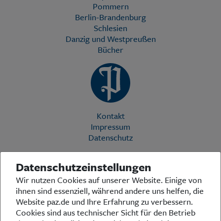
Pommern
Berlin-Brandenburg
Schlesien
Danzig und Westpreußen
Bücher
Kontakt
Impressum
Datenschutz
Datenschutzeinstellungen
Die Preußische Allgemeine Zeitung (PAZ) ist eine einzigartige Stimme
Wir nutzen Cookies auf unserer Website. Einige von
in der deutschen Medienlandschaft. Woche für Woche berichtet sie
ihnen sind essenziell, während andere uns helfen, die
über das aktuelle Zeitgeschehen in Politik, Kultur und Wirtschaft und
bezieht zu den grundlegenden Entwicklungen unserer Gesellschaft
Website paz.de und Ihre Erfahrung zu verbessern.
Stellung. In ihrer Arbeit fühlt sich die Redaktion dem traditionellen
Cookies sind aus technischer Sicht für den Betrieb
preußischen Wertekanon verpflichtet: Das alte Preußen stand und