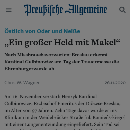
Politik
Östlich von Oder und Neiße
Suchen und finden
Kultur
„Ein großer Held mit Makel“
Wirtschaft
Panorama
Nach Missbrauchsvorwürfen: Breslau erkennt
Gesellschaft
Kardinal Gulbinowicz am Tag der Trauermesse die
Leben
Geschichte
Ehrenbürgerwürde ab
Ostpreußen
Pommern
Chris W. Wagner
26.11.2020
Berlin-Brandenburg
Schlesien
Am 16. November verstarb Henryk Kardinal
Danzig und Westpreußen
Gulbinowicz, Erzbischof Emeritus der Diözese Breslau,
Bücher
im Alter von 97 Jahren. Zehn Tage davor wurde er ins
Klinikum in der Weidebrücker Straße [ul. Kamieńs-kiego]
Start
Wer wir sind
mit einer Lungenentzündung eingeliefert. Sein Tod sei