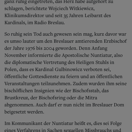
Aktuelle Ausgabe
ganz ruhig eingetreten, das Herz habe aufgehört zu
Abonnenten-Login
schlagen, berichtete Wojciech Witkiewicz,
Abonnent werden
Klinikumsdirektor und seit 35 Jahren Leibarzt des
Abo Prämien
Kardinals, im Radio Breslau.
Archiv
Mediadaten
So ruhig sein Tod auch gewesen sein mag, kurz davor war
es umso lauter um den Breslauer amtierenden Erzbischof
Kontakt
der Jahre 1976 bis 2004 geworden. Denn Anfang
Impressum
November informierte die Apostolische Nuntiatur, also
Datenschutz
die diplomatische Vertretung des Heiligen Stuhls in
Polen, dass es Kardinal Gulbinowicz verboten sei,
öffentliche Gottesdienste zu feiern und an öffentlichen
Veranstaltungen teilzunehmen. Zudem wurden ihm seine
bischöflichen Insignien wie der Bischofsstab, das
Brustkreuz, der Bischofsring oder die Mitra
abgenommen. Auch darf er nun nicht im Breslauer Dom
beigesetzt werden.
Im Kommunikant der Nuntiatur heißt es, dies sei Folge
eines Verfahrens in Sachen sexuellen Missbrauchs und