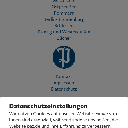
Geschichte
Ostpreußen
Pommern
Berlin-Brandenburg
Schlesien
Danzig und Westpreußen
Bücher
Kontakt
Impressum
Datenschutz
Datenschutzeinstellungen
Die Preußische Allgemeine Zeitung (PAZ) ist eine einzigartige Stimme
Wir nutzen Cookies auf unserer Website. Einige von
in der deutschen Medienlandschaft. Woche für Woche berichtet sie
ihnen sind essenziell, während andere uns helfen, die
über das aktuelle Zeitgeschehen in Politik, Kultur und Wirtschaft und
bezieht zu den grundlegenden Entwicklungen unserer Gesellschaft
Website paz.de und Ihre Erfahrung zu verbessern.