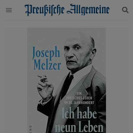
Politik
Suchen und finden
Kultur
Wirtschaft
Panorama
Gesellschaft
Leben
Geschichte
Ostpreußen
Pommern
Berlin-Brandenburg
Schlesien
Danzig und Westpreußen
Bücher
Start
Wer wir sind