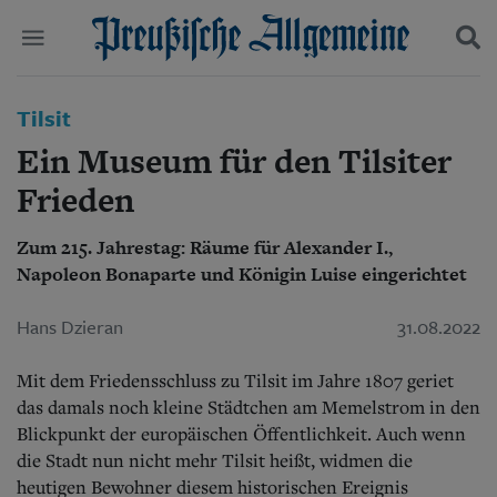
Politik
Tilsit
Suchen und finden
Kultur
Ein Museum für den Tilsiter
Wirtschaft
Panorama
Frieden
Gesellschaft
Leben
Zum 215. Jahrestag: Räume für Alexander I.,
Geschichte
Napoleon Bonaparte und Königin Luise eingerichtet
Ostpreußen
Pommern
Hans Dzieran
31.08.2022
Berlin-Brandenburg
Schlesien
Mit dem Friedensschluss zu Tilsit im Jahre 1807 geriet
Danzig und Westpreußen
Bücher
das damals noch kleine Städtchen am Memelstrom in den
Blickpunkt der europäischen Öffentlichkeit. Auch wenn
Start
die Stadt nun nicht mehr Tilsit heißt, widmen die
Wer wir sind
heutigen Bewohner diesem historischen Ereignis