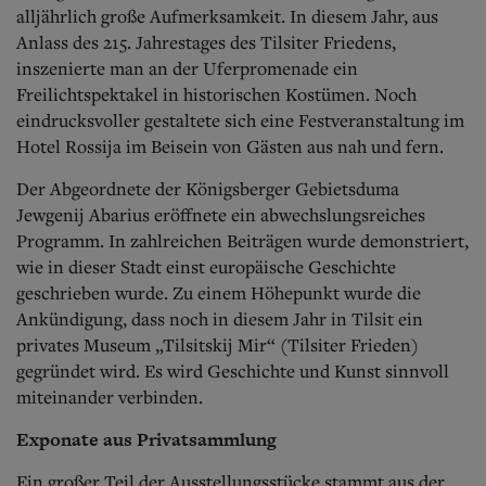
Aktuelle Ausgabe
alljährlich große Aufmerksamkeit. In diesem Jahr, aus
Abonnenten-Login
Anlass des 215. Jahrestages des Tilsiter Friedens,
Abonnent werden
inszenierte man an der Uferpromenade ein
Abo Prämien
Freilichtspektakel in historischen Kostümen. Noch
Archiv
Mediadaten
eindrucksvoller gestaltete sich eine Festveranstaltung im
Hotel Rossija im Beisein von Gästen aus nah und fern.
Kontakt
Impressum
Der Abgeordnete der Königsberger Gebietsduma
Datenschutz
Jewgenij Abarius eröffnete ein abwechslungsreiches
Programm. In zahlreichen Beiträgen wurde demonstriert,
wie in dieser Stadt einst europäische Geschichte
geschrieben wurde. Zu einem Höhepunkt wurde die
Ankündigung, dass noch in diesem Jahr in Tilsit ein
privates Museum „Tilsitskij Mir“ (Tilsiter Frieden)
gegründet wird. Es wird Geschichte und Kunst sinnvoll
miteinander verbinden.
Exponate aus Privatsammlung
Ein großer Teil der Ausstellungsstücke stammt aus der