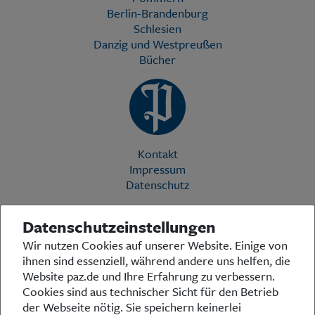
Berlin-Brandenburg
Schlesien
Danzig und Westpreußen
Bücher
Kontakt
Impressum
Datenschutz
Datenschutzeinstellungen
Die Preußische Allgemeine Zeitung (PAZ) ist eine einzigartige Stimme
Wir nutzen Cookies auf unserer Website. Einige von
in der deutschen Medienlandschaft. Woche für Woche berichtet sie
ihnen sind essenziell, während andere uns helfen, die
über das aktuelle Zeitgeschehen in Politik, Kultur und Wirtschaft und
bezieht zu den grundlegenden Entwicklungen unserer Gesellschaft
Website paz.de und Ihre Erfahrung zu verbessern.
Stellung. In ihrer Arbeit fühlt sich die Redaktion dem traditionellen
Cookies sind aus technischer Sicht für den Betrieb
preußischen Wertekanon verpflichtet: Das alte Preußen stand und
der Webseite nötig. Sie speichern keinerlei
steht für religiöse und weltanschauliche Toleranz, für Heimatliebe