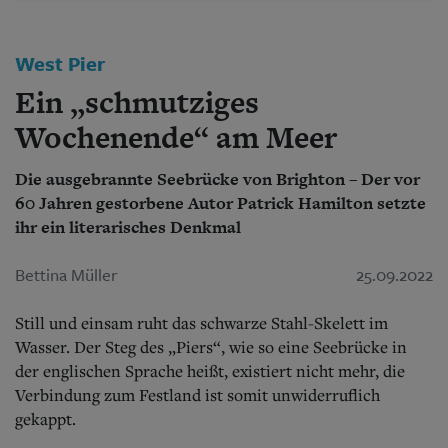
Aktuelle Ausgabe
Abonnenten-Login
Abonnent werden
West Pier
Abo Prämien
Archiv
Ein „schmutziges
Mediadaten
Wochenende“ am Meer
Kontakt
Impressum
Die ausgebrannte Seebrücke von Brighton – Der vor
Datenschutz
60 Jahren gestorbene Autor Patrick Hamilton setzte
ihr ein literarisches Denkmal
Bettina Müller
25.09.2022
Still und einsam ruht das schwarze Stahl-Skelett im
Wasser. Der Steg des „Piers“, wie so eine Seebrücke in
der englischen Sprache heißt, existiert nicht mehr, die
Verbindung zum Festland ist somit unwiderruflich
gekappt.