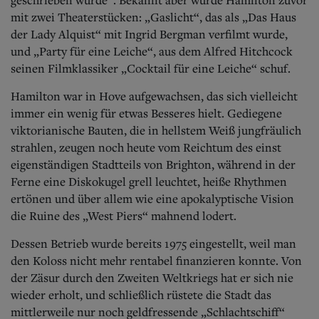
geschrieben wurde“. Bekannt aber wurde Hamilton zuvor
mit zwei Theaterstücken: „Gaslicht“, das als „Das Haus
der Lady Alquist“ mit Ingrid Bergman verfilmt wurde,
und „Party für eine Leiche“, aus dem Alfred Hitchcock
seinen Filmklassiker „Cocktail für eine Leiche“ schuf.
Hamilton war in Hove aufgewachsen, das sich vielleicht
immer ein wenig für etwas Besseres hielt. Gediegene
viktorianische Bauten, die in hellstem Weiß jungfräulich
strahlen, zeugen noch heute vom Reichtum des einst
eigenständigen Stadtteils von Brighton, während in der
Ferne eine Diskokugel grell leuchtet, heiße Rhythmen
ertönen und über allem wie eine apokalyptische Vision
die Ruine des „West Piers“ mahnend lodert.
Dessen Betrieb wurde bereits 1975 eingestellt, weil man
den Koloss nicht mehr rentabel finanzieren konnte. Von
der Zäsur durch den Zweiten Weltkriegs hat er sich nie
wieder erholt, und schließlich rüstete die Stadt das
mittlerweile nur noch geldfressende „Schlachtschiff“