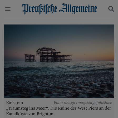
Politik
Suchen und finden
Kultur
Wirtschaft
Panorama
Gesellschaft
Leben
Geschichte
Ostpreußen
Pommern
Berlin-Brandenburg
Schlesien
Danzig und Westpreußen
Bücher
Foto: imago images/agefotostock
Einst ein
Start
„Traumsteg ins Meer“. Die Ruine des West Piers an der
Wer wir sind
Kanalküste von Brighton