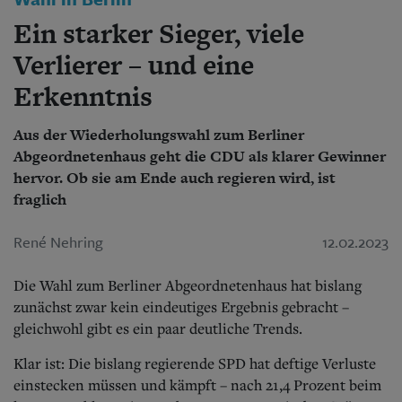
Aktuelle Ausgabe
Abonnenten-Login
Ein starker Sieger, viele
Abonnent werden
Verlierer – und eine
Abo Prämien
Archiv
Erkenntnis
Mediadaten
Kontakt
Aus der Wiederholungswahl zum Berliner
Impressum
Abgeordnetenhaus geht die CDU als klarer Gewinner
Datenschutz
hervor. Ob sie am Ende auch regieren wird, ist
fraglich
René Nehring
12.02.2023
Die Wahl zum Berliner Abgeordnetenhaus hat bislang
zunächst zwar kein eindeutiges Ergebnis gebracht –
gleichwohl gibt es ein paar deutliche Trends.
Klar ist: Die bislang regierende SPD hat deftige Verluste
einstecken müssen und kämpft – nach 21,4 Prozent beim