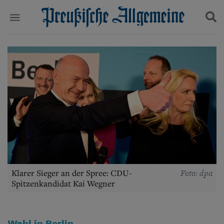
Politik
Suchen und finden
Kultur
Wirtschaft
Panorama
Gesellschaft
Leben
Geschichte
Ostpreußen
Pommern
Berlin-Brandenburg
Schlesien
Danzig und Westpreußen
Foto: dpa
Klarer Sieger an der Spree: CDU-
Bücher
Spitzenkandidat Kai Wegner
Start
Wer wir sind
Wahl in Berlin