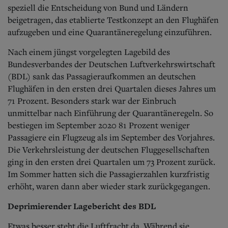
Aktuelle Ausgabe
speziell die Entscheidung von Bund und Ländern
Abonnenten-Login
beigetragen, das etablierte Testkonzept an den Flughäfen
Abonnent werden
aufzugeben und eine Quarantäneregelung einzuführen.
Abo Prämien
Archiv
Nach einem jüngst vorgelegten Lagebild des
Mediadaten
Bundesverbandes der Deutschen Luftverkehrswirtschaft
Kontakt
(BDL) sank das Passagieraufkommen an deutschen
Impressum
Flughäfen in den ersten drei Quartalen dieses Jahres um
Datenschutz
71 Prozent. Besonders stark war der Einbruch
unmittelbar nach Einführung der Quarantäneregeln. So
bestiegen im September 2020 81 Prozent weniger
Passagiere ein Flugzeug als im September des Vorjahres.
Die Verkehrsleistung der deutschen Fluggesellschaften
ging in den ersten drei Quartalen um 73 Prozent zurück.
Im Sommer hatten sich die Passagierzahlen kurzfristig
erhöht, waren dann aber wieder stark zurückgegangen.
Deprimierender Lagebericht des BDL
Etwas besser steht die Luftfracht da. Während sie