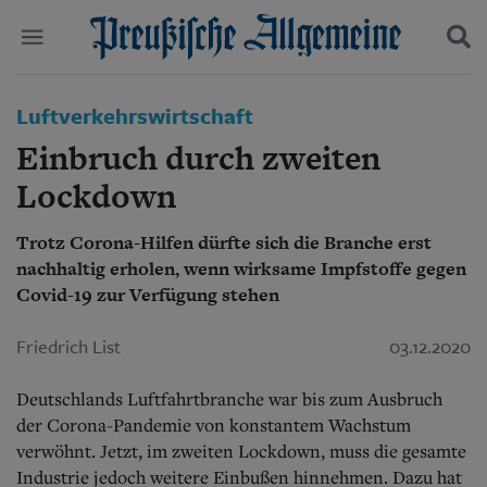
Politik
Luftverkehrswirtschaft
Suchen und finden
Kultur
Einbruch durch zweiten
Wirtschaft
Panorama
Lockdown
Gesellschaft
Leben
Trotz Corona-Hilfen dürfte sich die Branche erst
Geschichte
nachhaltig erholen, wenn wirksame Impfstoffe gegen
Ostpreußen
Covid-19 zur Verfügung stehen
Pommern
Berlin-Brandenburg
Friedrich List
03.12.2020
Schlesien
Danzig und Westpreußen
Bücher
Deutschlands Luftfahrtbranche war bis zum Ausbruch
der Corona-Pandemie von konstantem Wachstum
Start
verwöhnt. Jetzt, im zweiten Lockdown, muss die gesamte
Wer wir sind
Industrie jedoch weitere Einbußen hinnehmen. Dazu hat