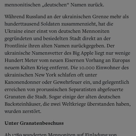
Aktuelle Ausgabe
mennonitischen „deutschen“ Namen zurück.
Abonnenten-Login
Abonnent werden
Während Russland an der ukrainischen Grenze mehr als
Abo Prämien
hunderttausend Soldaten zusammenzieht, hat die
Archiv
Ukraine einer einst von deutschen Mennoniten
Mediadaten
gegründeten und besiedelten Stadt direkt an der
Kontakt
Frontlinie ihren alten Namen zurückgegeben. Der
Impressum
ukrainische Namensvetter des Big Apple liegt nur wenige
Datenschutz
Hundert Meter vom neuen Eisernen Vorhang an Europas
neuem Kalten Krieg entfernt. Die 10.000 Einwohner des
ukrainischen New York schlafen oft unter
Kanonendonner oder Gewehrfeuer ein, und gelegentlich
erreichen von prorussischen Separatisten abgefeuerte
Granaten die Stadt. Sogar einige der alten deutschen
Backsteinhäuser, die zwei Weltkriege überstanden haben,
wurden zerstört.
Unter Granatenbeschuss
Ab 1789 wanderten Mennoniten auf Einladung von