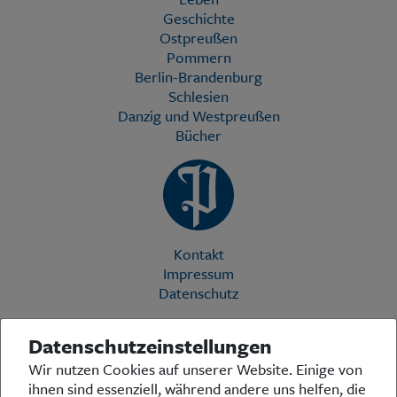
Geschichte
Ostpreußen
Pommern
Berlin-Brandenburg
Schlesien
Danzig und Westpreußen
Bücher
Kontakt
Impressum
Datenschutz
Datenschutzeinstellungen
Die Preußische Allgemeine Zeitung (PAZ) ist eine einzigartige Stimme
Wir nutzen Cookies auf unserer Website. Einige von
in der deutschen Medienlandschaft. Woche für Woche berichtet sie
ihnen sind essenziell, während andere uns helfen, die
über das aktuelle Zeitgeschehen in Politik, Kultur und Wirtschaft und