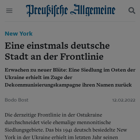
Politik
New York
Suchen und finden
Kultur
Eine einstmals deutsche
Wirtschaft
Panorama
Stadt an der Frontlinie
Gesellschaft
Leben
Erwachen zu neuer Blüte: Eine Siedlung im Osten der
Geschichte
Ukraine erhielt im Zuge der
Ostpreußen
Dekommunisierungskampagne ihren Namen zurück
Pommern
Berlin-Brandenburg
Bodo Bost
12.02.2022
Schlesien
Danzig und Westpreußen
Bücher
Die derzeitige Frontlinie in der Ostukraine
durchschneidet viele ehemalige mennonitische
Start
Siedlungsgebiete. Das bis 1941 deutsch besiedelte New
Wer wir sind
York in der Ukraine erhielt im letzten Jahr seinen