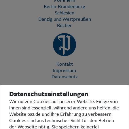
Berlin-Brandenburg
Schlesien
Danzig und Westpreußen
Bücher
Kontakt
Impressum
Datenschutz
Datenschutzeinstellungen
Die Preußische Allgemeine Zeitung (PAZ) ist eine einzigartige Stimme
Wir nutzen Cookies auf unserer Website. Einige von
in der deutschen Medienlandschaft. Woche für Woche berichtet sie
ihnen sind essenziell, während andere uns helfen, die
über das aktuelle Zeitgeschehen in Politik, Kultur und Wirtschaft und
bezieht zu den grundlegenden Entwicklungen unserer Gesellschaft
Website paz.de und Ihre Erfahrung zu verbessern.
Stellung. In ihrer Arbeit fühlt sich die Redaktion dem traditionellen
Cookies sind aus technischer Sicht für den Betrieb
preußischen Wertekanon verpflichtet: Das alte Preußen stand und
der Webseite nötig. Sie speichern keinerlei