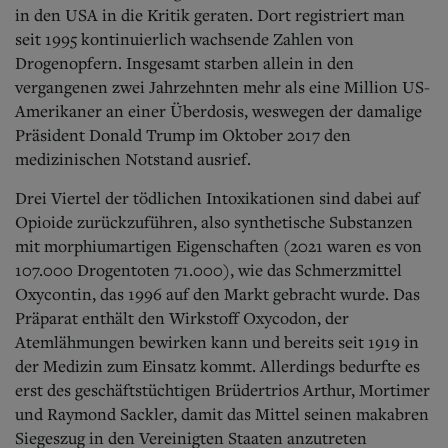
Aktuelle Ausgabe
in den USA in die Kritik geraten. Dort registriert man
Abonnenten-Login
seit 1995 kontinuierlich wachsende Zahlen von
Abonnent werden
Drogenopfern. Insgesamt starben allein in den
Abo Prämien
vergangenen zwei Jahrzehnten mehr als eine Million US-
Archiv
Mediadaten
Amerikaner an einer Überdosis, weswegen der damalige
Präsident Donald Trump im Oktober
2017 den
Kontakt
medizinischen Notstand ausrief.
Impressum
Datenschutz
Drei Viertel der tödlichen Intoxikationen sind dabei auf
Opioide zurückzuführen, als
o synthetische Substanzen
mit morphiumartigen Eigenschaften (2021 waren es von
107.000 Drogentoten 71.000), wie das Schmerzmittel
Oxycontin, das 1996 auf den Markt gebracht wurde. Das
Präparat enthält den Wirkstoff Oxycodon, der
Atemlähmungen bewirken kann und bereits seit 1919 in
der Medizin zum Einsatz kommt. Allerdings bedurfte es
erst des geschäftstüchtigen Brüdertrios Arthur, Mortimer
und Raymond Sackler, damit das Mittel seinen makabren
Siegeszug in den Vereinigten Staaten anzutreten