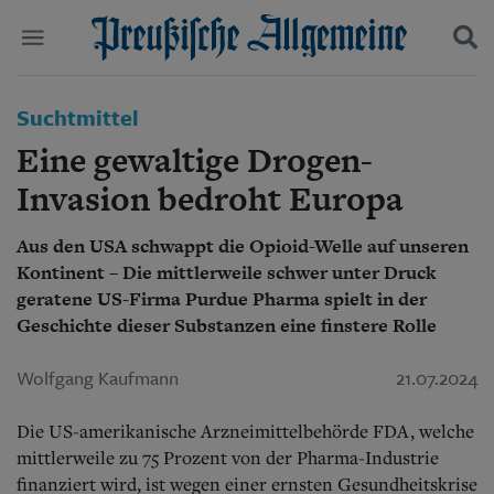
Politik
Suchtmittel
Suchen und finden
Kultur
Eine gewaltige Drogen-
Wirtschaft
Panorama
Invasion bedroht Europa
Gesellschaft
Leben
Aus den USA schwappt die Opioid-Welle auf unseren
Geschichte
Kontinent – Die mittlerweile schwer unter Druck
Ostpreußen
geratene US-Firma Purdue Pharma spielt in der
Pommern
Geschichte dieser Substanzen eine finstere Rolle
Berlin-Brandenburg
Schlesien
Wolfgang Kaufmann
21.07.2024
Danzig und Westpreußen
Bücher
Die US-amerikanische Arzneimittelbehörde FDA, welche
Start
mittlerweile zu 75 Prozent von der Pharma-Industrie
Wer wir sind
finanziert wird, ist wegen einer ernsten Gesundheitskrise