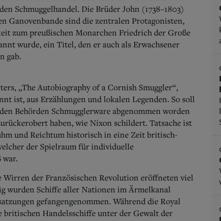
r den Schmuggelhandel.
Die Brüder John (1738–1803)
ten Ganovenbande sind die zentralen Protagonisten,
keit zum preußischen Monarchen Friedrich der Große
nnt wurde, ein Titel, den er auch als Erwachsener
n gab.
ters, „The Autobiography of a Cornish Smuggler“,
nnt ist, aus Erzählungen und lokalen Legenden. So soll
on den Behörden Schmugglerware abgenommen worden
urückerobert haben, wie Nixon schildert.
Tatsache ist
Ruhm und Reichtum historisch in eine Zeit britisch-
elcher der Spielraum für individuelle
 war.
 Wirren der Französischen Revolution eröffneten viel
g wurden Schiffe aller Nationen im Ärmelkanal
Besatzungen gefangengenommen. Während die Royal
e britischen Handelsschiffe unter der Gewalt der