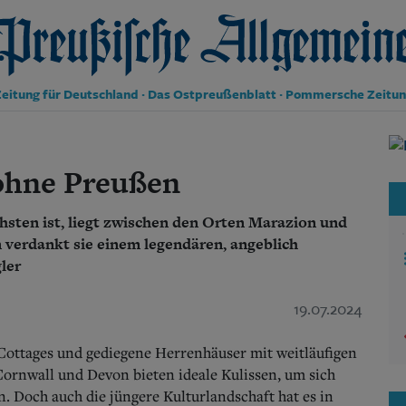
reußische Allgemeine Zeitung
eitung für Deutschland · Das Ostpreußenblatt · Pommersche Zeitu
Politik
Kultur
ohne Preußen
Wirtschaft
Panorama
sten ist, liegt zwischen den Orten Marazion und
Gesellschaft
Leben
 verdankt sie einem legendären, angeblich
Geschichte
ler
Ostpreußen
Pommern
19.07.2024
Berlin-Brandenburg
Schlesien
 Cottages und gediegene Herrenhäuser mit weitläufigen
Danzig und Westpreußen
Cornwall und Devon bieten ideale Kulissen, um sich
Bücher
en. Doch auch die jüngere Kulturlandschaft hat es in