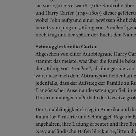
sie von 1770 bis etwa 1807 die Kontrolle übe
und Harry Carter (1749–1809) dieser gefeier
wobei John aufgrund einer gewissen Ähnlich
bereits von jung an „König von Preußen“ gena
noch trug und der später der Bucht den Name
Schmugglerfamilie Carter
Abgesehen von einer Autobiografie Harry Car
stammt das meiste, was über die Familie beka
der „König von Preußen“, als ihm gerade v
war, diese nach dem Abtransport heldenhaft z
jedenfalls, dass der Aufstieg der Familie zu 
französischer Auseinandersetzungen fiel, in w
Unternehmungen außerhalb der Gesetze groß
Der Unabhängigkeitskrieg in Amerika und die
Raum für Piraterie und Schmuggel. Regelmäßi
angehalten, ihre Ladung erbeutet und ihre 
Navy ausländische Häfen blockierte, litten di