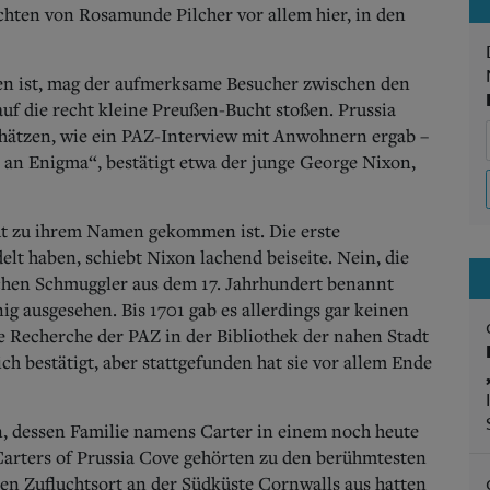
ichten von Rosamunde Pilcher vor allem hier, in den
en ist, mag der aufmerksame Besucher zwischen den
f die recht kleine Preußen-Bucht stoßen. Prussia
schätzen, wie ein PAZ-Interview mit Anwohnern ergab –
 an Enigma“, bestätigt etwa der junge George Nixon,
ht zu ihrem Namen gekommen ist. Die erste
lt haben, schiebt Nixon lachend beiseite. Nein, die
hen Schmuggler aus dem 17. Jahrhundert benannt
g ausgesehen. Bis 1701 gab es allerdings gar keinen
e Recherche der PAZ in der Bibliothek der nahen Stadt
h bestätigt, aber stattgefunden hat sie vor allem Ende
 dessen Familie namens Carter in einem noch heute
Carters of Prussia Cove gehörten zu den berühmtesten
n Zufluchtsort an der Südküste Cornwalls aus hatten