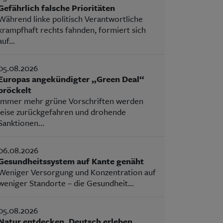
Gefährlich falsche Prioritäten
Während linke politisch Verantwortliche
krampfhaft rechts fahnden, formiert sich
auf...
05.08.2026
Europas angekündigter „Green Deal“
bröckelt
Immer mehr grüne Vorschriften werden
leise zurückgefahren und drohende
Sanktionen...
06.08.2026
Gesundheitssystem auf Kante genäht
Weniger Versorgung und Konzentration auf
weniger Standorte – die Gesundheit...
05.08.2026
Natur entdecken, Deutsch erleben