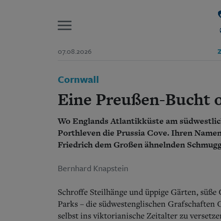
P
07.08.2026
Z
Start
Cornwall
Suchen und finden
Wer wir sind
Eine Preußen-Bucht 
Aktuelle Ausgabe
Abonnenten-Login
Wo Englands Atlantikküste am südwestlich
Abonnent werden
Abo Prämien
Porthleven die Prussia Cove. Ihren Namen
Archiv
Friedrich dem Großen ähnelnden Schmugg
Mediadaten
Bernhard Knapstein
Schroffe Steilhänge und üppige Gärten, süße
Parks – die südwestenglischen Grafschaften 
selbst ins viktorianische Zeitalter zu versetz