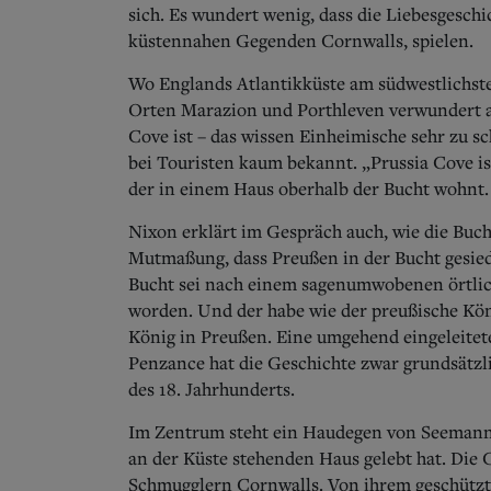
sich. Es wundert wenig, dass die Liebesgesch
küstennahen Gegenden Cornwalls, spielen.
Wo Englands Atlantikküste am südwestlichst
Orten Marazion und Porthleven verwundert au
Cove ist – das wissen Einheimische sehr zu 
bei Touristen kaum bekannt. „Prussia Cove is
der in einem Haus oberhalb der Bucht wohnt.
Nixon erklärt im Gespräch auch, wie die Buc
Mutmaßung, dass Preußen in der Bucht gesiede
Bucht sei nach einem sagenumwobenen örtlic
worden. Und der habe wie der preußische Köni
König in Preußen. Eine umgehend eingeleitet
Penzance hat die Geschichte zwar grundsätzlic
des 18. Jahrhunderts.
Im Zentrum steht ein Haudegen von Seemann,
an der Küste stehenden Haus gelebt hat. Die 
Schmugglern Cornwalls. Von ihrem geschützte