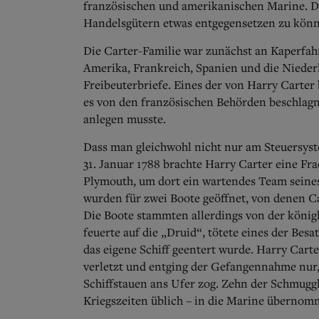
französischen und amerikanischen Marine. Di
Handelsgütern etwas entgegensetzen zu kön
Die Carter-Familie war zunächst an Kaperfa
Amerika, Frankreich, Spanien und die Niederla
Freibeuterbriefe. Eines der von Harry Carter 
es von den französischen Behörden beschlagn
anlegen musste.
Dass man gleichwohl nicht nur am Steuersyst
31. Januar 1788 brachte Harry Carter eine F
Plymouth, um dort ein wartendes Team seine
wurden für zwei Boote geöffnet, von denen C
Die Boote stammten allerdings von der köni
feuerte auf die „Druid“, tötete eines der Bes
das eigene Schiff geentert wurde. Harry Car
verletzt und entging der Gefangennahme nur,
Schiffstauen ans Ufer zog. Zehn der Schmug
Kriegszeiten üblich – in die Marine übernom