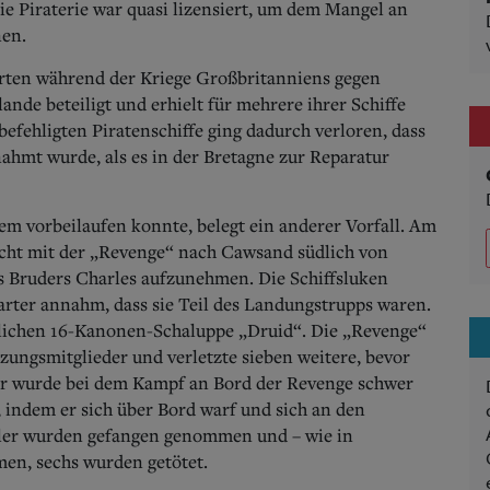
e Piraterie war quasi lizensiert, um dem Mangel an
nen.
hrten während der Kriege Großbritanniens gegen
nde beteiligt und erhielt für mehrere ihrer Schiffe
befehligten Piratenschiffe ging dadurch verloren, dass
ahmt wurde, als es in der Bretagne zur Reparatur
em vorbeilaufen konnte, belegt ein anderer Vorfall. Am
racht mit der „Revenge“ nach Cawsand südlich von
s Bruders Charles aufzunehmen. Die Schiffsluken
arter annahm, dass sie Teil des Landungstrupps waren.
glichen 16-Kanonen-Schaluppe „Druid“. Die „Revenge“
atzungsmitglieder und verletzte sieben weitere, bevor
ter wurde bei dem Kampf an Bord der Revenge schwer
 indem er sich über Bord warf und sich an den
gler wurden gefangen genommen und – wie in
men, sechs wurden getötet.