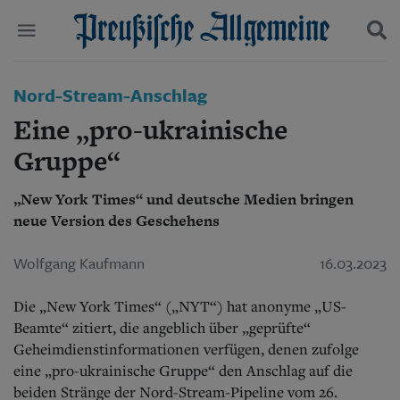
Politik
Nord-Stream-Anschlag
Suchen und finden
Kultur
Eine „pro-ukrainische
Wirtschaft
Panorama
Gruppe“
Gesellschaft
Leben
„New York Times“ und deutsche Medien bringen
Geschichte
neue Version des Geschehens
Ostpreußen
Pommern
Wolfgang Kaufmann
16.03.2023
Berlin-Brandenburg
Schlesien
Die „New York Times“ („NYT“) hat anonyme „US-
Danzig und Westpreußen
Bücher
Beamte“ zitiert, die angeblich über „geprüfte“
Geheimdienstinformationen verfügen, denen zufolge
Start
eine „pro-ukrainische Gruppe“ den Anschlag auf die
Wer wir sind
beiden Stränge der Nord-Stream-Pipeline vom 26.