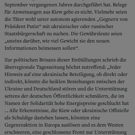
Aktuelle Ausgabe
September vergangenen Jahres durchgeführt hat. Belege
Abonnenten-Login
für Anweisungen aus Kiew gebe es nicht. Vielmehr seien
Abonnent werden
die Täter wohl unter autonom agierenden „Gegnern von
Abo Prämien
Präsident Putin“ mit ukrainischer oder russischer
Archiv
Mediadaten
Staatsbürgerschaft zu suchen. Die Gewährsleute seien
„uneins darüber, wie viel Gewicht sie den neuen
Kontakt
Informationen beimessen sollen“.
Impressum
Datenschutz
Zur politischen Brisanz dieser Enthüllungen schrieb die
überregionale Tageszeitung höchst zutreffend: „Jeder
Hinweis auf eine ukrainische Beteiligung, ob direkt oder
indirekt, könnte die heiklen Beziehungen zwischen der
Ukraine und Deutschland stören und die Unterstützung
seitens der deutschen Öffentlichkeit schmälern, die im
Namen der Solidarität hohe Energiepreise geschluckt hat
... Alle Erkenntnisse, die Kiew oder ukrainische Offizielle
als Schuldige dastehen lassen, könnten eine
Gegenreaktion in Europa auslösen und es dem Westen
erschweren, eine geschlossene Front zur Unterstützung