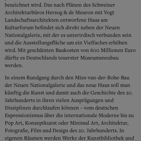
Aktuelle Ausgabe
bezeichnet wird. Das nach Plänen des Schweizer
Abonnenten-Login
Architekturbüros Herzog & de Meuron mit Vogt
Abonnent werden
Landschaftsarchitekten entworfene Haus am
Abo Prämien
Kulturforum befindet sich direkt neben der Neuen
Archiv
Mediadaten
Nationalgalerie, mit der es unterirdisch verbunden sein
und die Ausstellungsfläche um ein Vielfaches erhöhen
Kontakt
wird. Mit geschätzten Baukosten von 600 Millionen Euro
Impressum
dürfte es Deutschlands teuerster Museumsneubau
Datenschutz
werden.
In einem Rundgang durch den Mies-van-der-Rohe-Bau
der Neuen Nationalgalerie und das n
eue Haus soll man
künftig die Kunst und damit auch die Geschichte des 20.
Jahrhunderts in ihren vielen Ausprägungen und
Disziplinen durchlaufen können – vom deutschen
Expressionismus über die internationale Moderne bis zu
Pop Art, Konzeptkunst oder Minimal Art, Architektur,
Fotografie, Film und Design des 20. Jahrhunderts. In
eigenen Räumen werden Werke der Kunstbibliothek und