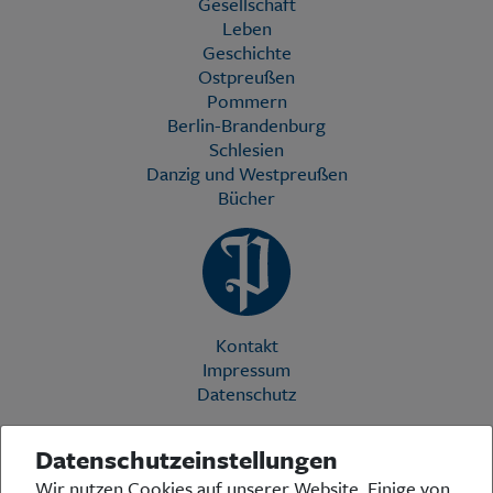
Gesellschaft
Leben
Geschichte
Ostpreußen
Pommern
Berlin-Brandenburg
Schlesien
Danzig und Westpreußen
Bücher
Kontakt
Impressum
Datenschutz
Datenschutzeinstellungen
Die Preußische Allgemeine Zeitung (PAZ) ist eine einzigartige Stimme
Wir nutzen Cookies auf unserer Website. Einige von
in der deutschen Medienlandschaft. Woche für Woche berichtet sie