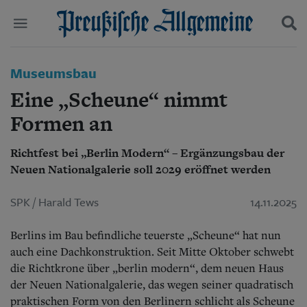
Politik
Museumsbau
Suchen und finden
Kultur
Eine „Scheune“ nimmt
Wirtschaft
Panorama
Formen an
Gesellschaft
Leben
Richtfest bei „Berlin Modern“ – Ergänzungsbau der
Geschichte
Neuen Nationalgalerie soll 2029 eröffnet werden
Ostpreußen
Pommern
SPK / Harald Tews
14.11.2025
Berlin-Brandenburg
Schlesien
Berlins im Bau befindliche teuerste „Scheune“ hat nun
Danzig und Westpreußen
Bücher
auch eine Dachkonstruktion. Seit Mitte Oktober schwebt
die Richtkrone über „berlin modern“, dem neuen Haus
Start
der Neuen Nationalgalerie, das wegen seiner quadratisch
Wer wir sind
praktischen Form von den Berlinern schlicht als Scheune