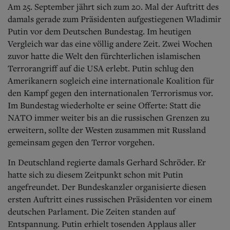
Aktuelle Ausgabe
Am 25. September jährt sich zum 20. Mal der Auftritt des
Abonnenten-Login
damals gerade zum Präsidenten aufgestiegenen Wladimir
Abonnent werden
Putin vor dem Deutschen Bundestag. Im heutigen
Abo Prämien
Vergleich war das eine völlig andere Zeit. Zwei Wochen
Archiv
zuvor hatte die Welt den fürchterlichen islamischen
Mediadaten
Terrorangriff auf die USA erlebt. Putin schlug den
Kontakt
Amerikanern sogleich eine internationale Koalition für
Impressum
den Kampf gegen den internationalen Terrorismus vor.
Datenschutz
Im Bundestag wiederholte er seine Offerte: Statt die
NATO immer weiter bis an die russischen Grenzen zu
erweitern, sollte der Westen zusammen mit Russland
gemeinsam gegen den Terror vorgehen.
In Deutschland regierte damals Gerhard Schröder. Er
hatte sich zu diesem Zeitpunkt schon mit Putin
angefreundet. Der Bundeskanzler organisierte diesen
ersten Auftritt eines russischen Präsidenten vor einem
deutschen Parlament. Die Zeiten standen auf
Entspannung. Putin erhielt tosenden Applaus aller