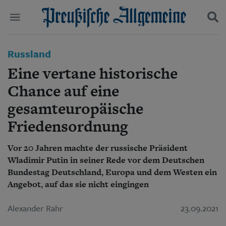
Politik
Russland
Suchen und finden
Kultur
Eine vertane historische
Wirtschaft
Panorama
Chance auf eine
Gesellschaft
gesamteuropäische
Leben
Geschichte
Friedensordnung
Ostpreußen
Pommern
Vor 20 Jahren machte der russische Präsident
Berlin-Brandenburg
Wladimir Putin in seiner Rede vor dem Deutschen
Schlesien
Bundestag Deutschland, Europa und dem Westen ein
Danzig und Westpreußen
Angebot, auf das sie nicht eingingen
Bücher
Start
Alexander Rahr
23.09.2021
Wer wir sind