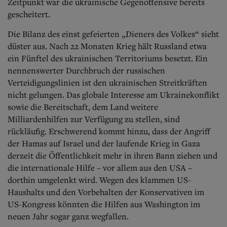
Aktuelle Ausgabe
Zeitpunkt war die ukrainische Gegenoffensive bereits
Abonnenten-Login
gescheitert.
Abonnent werden
Abo Prämien
Die Bilanz des einst gefeierten „Dieners des Volkes“ sieht
Archiv
düster aus. Nach 22 Monaten Krieg hält Russland etwa
Mediadaten
ein Fünftel des ukrainischen Territoriums besetzt.
Ein
nennenswerter Durchbruch der russischen
Kontakt
Verteidigungslinien ist den ukrainischen Streitkräften
Impressum
nicht gelungen. Das globale Interesse am Ukrainekonflikt
Datenschutz
sowie die Bereitschaft, dem Land weitere
Milliardenhilfen zur Verfügung zu stellen, sind
rückläufig. Erschwerend kommt hinzu, dass der Angriff
der Hamas auf Israel und der laufende Krieg in Gaza
derzeit die Öffentlichkeit mehr in ihren Bann ziehen und
die internationale Hilfe – vor allem aus den USA –
dorthin umgelenkt wird. Wegen des klammen US-
Haushalts und den Vorbehalten der Konservativen im
US-Kongress könnten die Hilfen aus Washington im
neuen Jahr sogar ganz wegfallen.