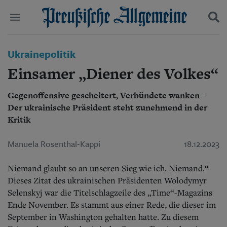
Politik
Ukrainepolitik
Suchen und finden
Kultur
Einsamer „Diener des Volkes“
Wirtschaft
Panorama
Gegenoffensive gescheitert, Verbündete wanken –
Gesellschaft
Der ukrainische Präsident steht zunehmend in der
Leben
Geschichte
Kritik
Ostpreußen
Pommern
Manuela Rosenthal-Kappi
18.12.2023
Berlin-Brandenburg
Schlesien
Niemand glaubt so an unseren Sieg wie ich. Niemand.“
Danzig und Westpreußen
Dieses Zitat des ukrainischen Präsidenten Wolodymyr
Bücher
Selenskyj war die Titelschlagzeile des „Time“-Magazins
Ende November. Es stammt aus einer Rede, die dieser im
Start
Wer wir sind
September in Washington gehalten hatte. Zu diesem