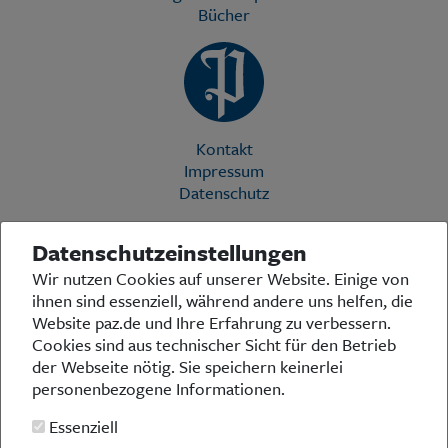
Bücher
Kontakt
Impressum
Datenschutz
Datenschutzeinstellungen
Die Preußische Allgemeine Zeitung (PAZ) ist eine einzigartige Stimme
Wir nutzen Cookies auf unserer Website. Einige von
in der deutschen Medienlandschaft. Woche für Woche berichtet sie
ihnen sind essenziell, während andere uns helfen, die
über das aktuelle Zeitgeschehen in Politik, Kultur und Wirtschaft und
bezieht zu den grundlegenden Entwicklungen unserer Gesellschaft
Website paz.de und Ihre Erfahrung zu verbessern.
Stellung. In ihrer Arbeit fühlt sich die Redaktion dem traditionellen
Cookies sind aus technischer Sicht für den Betrieb
preußischen Wertekanon verpflichtet: Das alte Preußen stand und
der Webseite nötig. Sie speichern keinerlei
steht für religiöse und weltanschauliche Toleranz, für Heimatliebe
personenbezogene Informationen.
und Weltoffenheit, für Rechtstaatlichkeit und intellektuelle
Redlichkeit sowie nicht zuletzt für ein von der Vernunft geleitetes
Essenziell
Handeln in allen Bereichen der Gesellschaft. In diesem Sinne pflegt