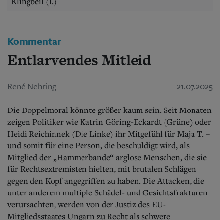
Aktuelle Ausgabe
Klingbeil (l.)
Abonnenten-Login
Abonnent werden
Abo Prämien
Kommentar
Archiv
Mediadaten
Entlarvendes Mitleid
Kontakt
Impressum
René Nehring
21.07.2025
Datenschutz
Die Doppelmoral könnte größer kaum sein. Seit Monaten
zeigen Politiker wie Katrin Göring-Eckardt (Grüne) oder
Heidi Reichinnek (Die Linke) ihr Mitgefühl für Maja T. –
und somit für eine Person, die beschuldigt wird, als
Mitglied der „Hammerbande“ arglose Menschen, die sie
für Rechtsextremisten hielten, mit brutalen Schlägen
gegen den Kopf angegriffen zu haben. Die Attacken, die
unter anderem multiple Schädel- und Gesichtsfrakturen
verursachten, werden von der Justiz des EU-
Mitgliedsstaates Ungarn zu Recht als schwere