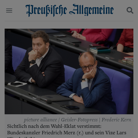
Politik
Suchen und finden
Kultur
Wirtschaft
Panorama
Gesellschaft
Leben
Geschichte
Ostpreußen
Pommern
Berlin-Brandenburg
Schlesien
Danzig und Westpreußen
Bücher
picture alliance / Geisler-Fotopress | Frederic Kern
Start
Sichtlich nach dem Wahl-Eklat verstimmt:
Wer wir sind
Bundeskanzler Friedrich Merz (r.) und sein Vize Lars