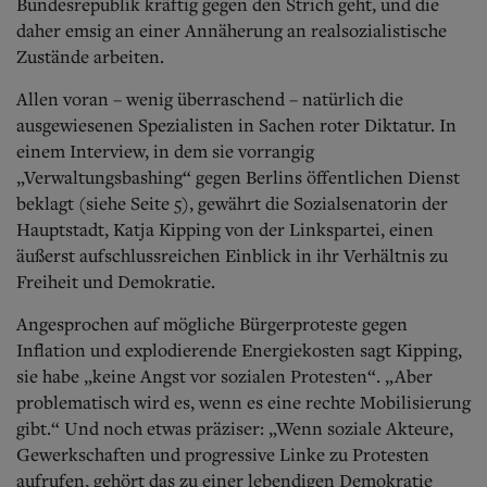
Aktuelle Ausgabe
Bundesrepublik kräftig gegen den Strich geht, und die
Abonnenten-Login
daher emsig an einer Annäherung an realsozialistische
Abonnent werden
Zustände arbeiten.
Abo Prämien
Archiv
Allen voran – wenig überraschend – natürlich die
Mediadaten
ausgewiesenen Spezialisten in Sachen roter Diktatur. In
einem Interview, in dem sie vorrangig
Kontakt
„Verwaltungsbashing“ gegen Berlins öffentlichen Dienst
Impressum
beklagt (siehe Seite 5), gewährt die Sozialsenatorin der
Datenschutz
Hauptstadt, Katja Kipping von der Linkspartei, einen
äußerst aufschlussreichen Einblick in ihr Verhältnis zu
Freiheit und Demokratie.
Angesprochen auf mögliche Bürgerproteste gegen
Inflation und explodierende Energiekosten sagt Kipping,
sie habe „keine Angst vor sozialen Protesten“. „Aber
problematisch wird es, wenn es eine rechte Mobilisierung
gibt.“ Und noch etwas präziser: „Wenn soziale Akteure,
Gewerkschaften und progressive Linke zu Protesten
aufrufen, gehört das zu einer lebendigen Demokratie