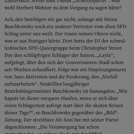
Lauterbach. Soviel zum Thema „Arbeiterpartei“. Was
wohl Herbert Wehner zu dem Vorgang zu sagen hätte?
Ach, den benötigen wir gar nicht, solange mit Heinz
Buschkowsky noch ein anderer Vertreter vom alten SPD-
Schlag unter uns weilt. Der traute seinen Ohren nicht,
was er aus Stuttgart hörte. Dort hatte der DJ der schwul-
lesbischen SPD-Queergruppe beim Christopher Street
Day den schlüpfrigen Schlager der Saison, „Layla“,
aufgelegt, über den sich der Gouvernanten-Stadl schon
seit Wochen echauffiert. Folge war ein Empörungssturm
von Juso-Aktivisten und die Forderung, den „Vorfall
aufzuarbeiten“. Neuköllns langjähriger
Bezirksbürgermeister Buschkowsky ist fassungslos: „Wie
kaputt ist dieser verquere Haufen, wenn er sich über
einen Schlagertext aufregt statt über die akuten Krisen
dieser Tage?“, so Buschkowsky gegenüber der „Bild“-
Zeitung. Der streitbare Alt-Sozi hat mit seiner Partei
abgeschlossen: „Die Verzwergung hat schon
stattgefunden, es geht zu Ende mit der SPD.“