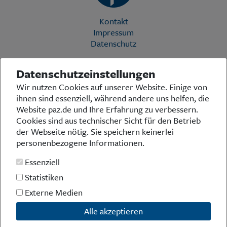
Kontakt
Impressum
Datenschutz
Datenschutzeinstellungen
Die Preußische Allgemeine Zeitung (PAZ) ist eine einzigartige Stimme
Wir nutzen Cookies auf unserer Website. Einige von
in der deutschen Medienlandschaft. Woche für Woche berichtet sie
ihnen sind essenziell, während andere uns helfen, die
über das aktuelle Zeitgeschehen in Politik, Kultur und Wirtschaft und
bezieht zu den grundlegenden Entwicklungen unserer Gesellschaft
Website paz.de und Ihre Erfahrung zu verbessern.
Stellung. In ihrer Arbeit fühlt sich die Redaktion dem traditionellen
Cookies sind aus technischer Sicht für den Betrieb
preußischen Wertekanon verpflichtet: Das alte Preußen stand und
der Webseite nötig. Sie speichern keinerlei
steht für religiöse und weltanschauliche Toleranz, für Heimatliebe
personenbezogene Informationen.
und Weltoffenheit, für Rechtstaatlichkeit und intellektuelle
Redlichkeit sowie nicht zuletzt für ein von der Vernunft geleitetes
Essenziell
Handeln in allen Bereichen der Gesellschaft. In diesem Sinne pflegt
die PAZ eine offene Debattenkultur, die gleichermaßen den eigenen
Statistiken
Standpunkt mit Leidenschaft vertritt wie sie die Meinung von
Externe Medien
Andersdenkenden achtet – und diese auch zu Wort kommen lässt.
Jenseits des Tagesgeschehens fühlt sich die PAZ der Erinnerung an
Alle akzeptieren
das historische Preußen und der Pflege seines kulturellen Erbes
verpflichtet. Mit diesen Grundsätzen ist die Preußische Allgemeine