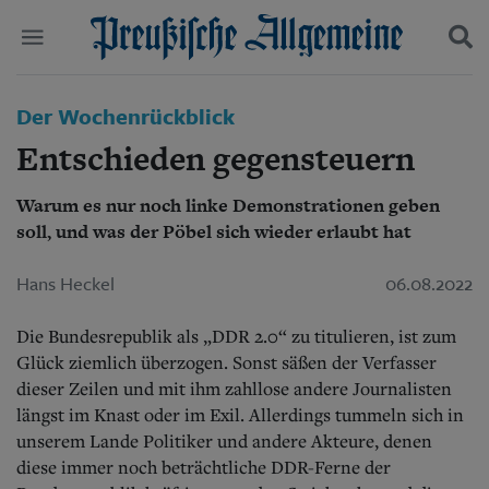
Politik
Der Wochenrückblick
Suchen und finden
Kultur
Entschieden gegensteuern
Wirtschaft
Panorama
Warum es nur noch linke Demonstrationen geben
Gesellschaft
soll, und was der Pöbel sich wieder erlaubt hat
Leben
Geschichte
Ostpreußen
Hans Heckel
06.08.2022
Pommern
Berlin-Brandenburg
Die Bundesrepublik als „DDR 2.0“ zu titulieren, ist zum
Schlesien
Glück ziemlich überzogen. Sonst säßen der Verfasser
Danzig und Westpreußen
dieser Zeilen und mit ihm zahllose andere Journalisten
Bücher
längst im Knast oder im Exil. Allerdings tummeln sich in
unserem Lande Politiker und andere Akteure, denen
Start
Wer wir sind
diese immer noch beträchtliche DDR-Ferne der