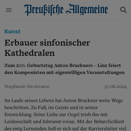
Politik
Kunst
Suchen und finden
Kultur
Erbauer sinfonischer
Wirtschaft
Panorama
Kathedralen
Gesellschaft
Leben
Zum 200. Geburtstag Anton Bruckners – Linz feiert
Geschichte
den Komponisten mit eigenwilligen Veranstaltungen
Ostpreußen
Pommern
Stephanie Sieckmann
31.08.2024
Berlin-Brandenburg
Schlesien
Im Laufe seines Lebens hat Anton Bruckner weite Wege
Danzig und Westpreußen
Bücher
beschritten. Zu Fuß, im Geiste und in seiner
Entwicklung. Seine Liebe zur Orgel trieb ihn mit
Start
Leidenschaft und Inbrunst voran. Mit der Beharrlichkeit
Wer wir sind
des ewig Lernenden ließ er sich auf der Karriereleiter viel