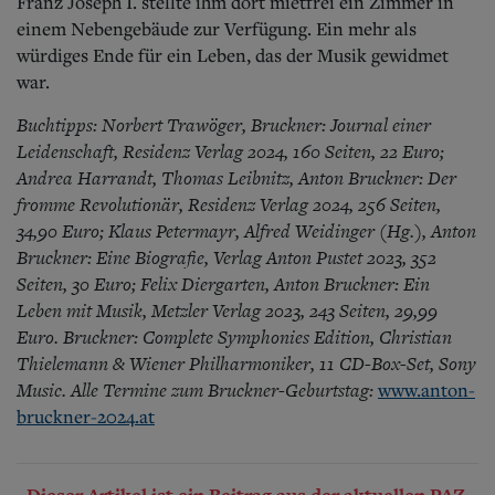
Franz Joseph I. stellte ihm dort mietfrei ein Zimmer in
einem Nebengebäude zur Verfügung. Ein mehr als
würdiges Ende für ein Leben, das der Musik gewidmet
war.
Buchtipps: Norbert Trawöger, Bruckner: Journal einer
Leidenschaft, Residenz Verlag 2024, 160 Seiten, 22 Euro;
Andrea Harrandt, Thomas Leibnitz, Anton Bruckner: Der
fromme Revolutionär, Residenz Verlag 2024, 256 Seiten,
34,90 Euro; Klaus Petermayr, Alfred Weidinger (Hg.), Anton
Bruckner: Eine Biografie, Verlag Anton Pustet 2023, 352
Seiten, 30 Euro; Felix Diergarten, Anton Bruckner: Ein
Leben mit Musik, Metzler Verlag 2023, 243 Seiten, 29,99
Euro. Bruckner: Complete Symphonies Edition, Christian
Thielemann & Wiener Philharmoniker, 11 CD-Box-Set, Sony
Music. Alle Termine zum Bruckner-Geburtstag:
www.anton-
bruckner-2024.at
Dieser Artikel ist ein Beitrag aus der aktuellen PAZ.