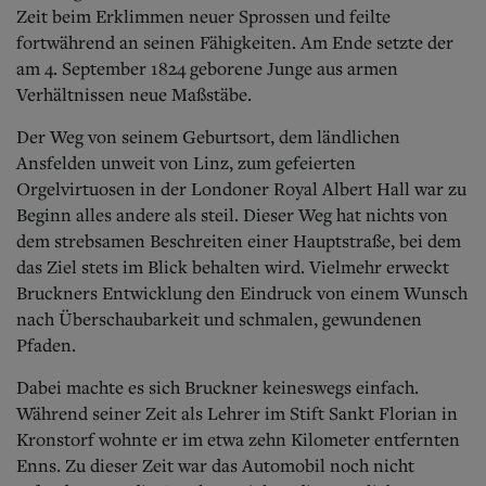
Aktuelle Ausgabe
Zeit beim Erklimmen neuer Sprossen und feilte
Abonnenten-Login
fortwährend an seinen Fähigkeiten. Am Ende setzte der
Abonnent werden
am 4. September 1824 geborene Junge aus armen
Abo Prämien
Verhältnissen neue Maßstäbe.
Archiv
Mediadaten
Der Weg von seinem Geburtsort, dem ländlichen
Kontakt
Ansfelden unweit von Linz, zum gefeierten
Impressum
Orgelvirtuosen in der Londoner Royal Albert Hall war zu
Datenschutz
Beginn alles andere als steil. Dieser Weg hat nichts von
dem strebsamen Beschreiten einer Hauptstraße, bei dem
das Ziel stets im Blick behalten wird. Vielmehr erweckt
Bruckners Entwicklung den Eindruck von einem Wunsch
nach Überschaubarkeit und schmalen, gewundenen
Pfaden.
Dabei machte es sich Bruckner keineswegs einfach.
Während seiner Zeit als Lehrer im Stift Sankt Florian in
Kronstorf wohnte er im etwa zehn Kilometer entfernten
Enns. Zu dieser Zeit war das Automobil noch nicht