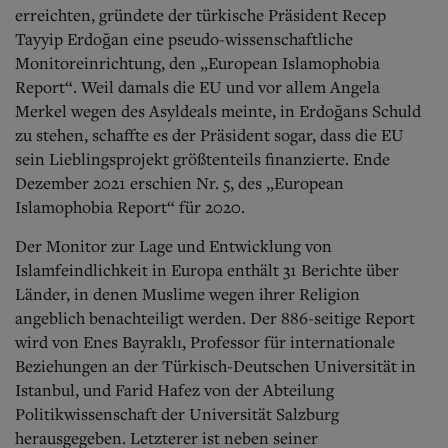
Aktuelle Ausgabe
erreichten, gründete der türkische Präsident Recep
Abonnenten-Login
Tayyip Erdoğan eine pseudo-wissenschaftliche
Abonnent werden
Monitoreinrichtung, den „European Islamophobia
Abo Prämien
Report“. Weil damals die EU und vor allem Angela
Archiv
Mediadaten
Merkel wegen des Asyldeals meinte, in Erdoğans Schuld
zu stehen, schaffte es der Präsident sogar, dass die EU
Kontakt
sein Lieblingsprojekt größtenteils finanzierte. Ende
Impressum
Dezember 2021 erschien Nr. 5, des „European
Datenschutz
Islamophobia Report“ für 2020.
Der Monitor zur Lage und Entwicklung von
Islamfeindlichkeit in Europa enthält 31 Berichte über
Länder, in denen Muslime wegen ihrer Religion
angeblich benachteiligt werden. Der 886-seitige Report
wird von Enes Bayraklı, Professor für internationale
Beziehungen an der Türkisch-Deutschen Universität in
Istanbul, und Farid Hafez von der Abteilung
Politikwissenschaft der Universität Salzburg
herausgegeben. Letzterer ist neben seiner