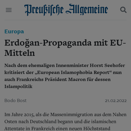
Politik
Europa
Suchen und finden
Kultur
Erdoğan-Propaganda mit EU-
Wirtschaft
Panorama
Mitteln
Gesellschaft
Leben
Nach dem ehemaligen Innenminister Horst Seehofer
Geschichte
kritisiert der „European Islamophobia Report“ nun
Ostpreußen
auch Frankreichs Präsident Macron für dessen
Pommern
Islampolitik
Berlin-Brandenburg
Schlesien
Bodo Bost
21.02.2022
Danzig und Westpreußen
Bücher
Im Jahre 2015, als die Massenimmi­gration aus dem Nahen
Start
Osten nach Deutschland begann und die islamischen
Wer wir sind
Attentate in Frankreich einen neuen Höchststand