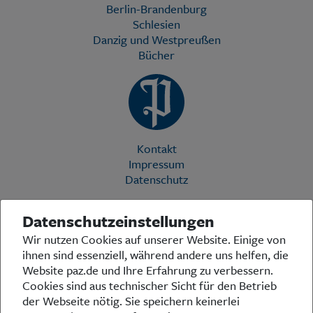
Berlin-Brandenburg
Schlesien
Danzig und Westpreußen
Bücher
Kontakt
Impressum
Datenschutz
Datenschutzeinstellungen
Die Preußische Allgemeine Zeitung (PAZ) ist eine einzigartige Stimme
Wir nutzen Cookies auf unserer Website. Einige von
in der deutschen Medienlandschaft. Woche für Woche berichtet sie
ihnen sind essenziell, während andere uns helfen, die
über das aktuelle Zeitgeschehen in Politik, Kultur und Wirtschaft und
bezieht zu den grundlegenden Entwicklungen unserer Gesellschaft
Website paz.de und Ihre Erfahrung zu verbessern.
Stellung. In ihrer Arbeit fühlt sich die Redaktion dem traditionellen
Cookies sind aus technischer Sicht für den Betrieb
preußischen Wertekanon verpflichtet: Das alte Preußen stand und
der Webseite nötig. Sie speichern keinerlei
steht für religiöse und weltanschauliche Toleranz, für Heimatliebe