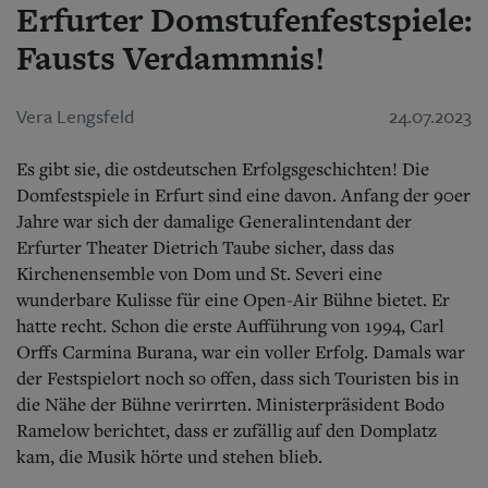
Aktuelle Ausgabe
Erfurter Domstufenfestspiele:
Abonnenten-Login
Fausts Verdammnis!
Abonnent werden
Abo Prämien
Archiv
Vera Lengsfeld
24.07.2023
Mediadaten
Kontakt
Es gibt sie, die ostdeutschen Erfolgsgeschichten! Die
Impressum
Domfestspiele in Erfurt sind eine davon. Anfang der 90er
Datenschutz
Jahre war sich der damalige Generalintendant der
Erfurter Theater Dietrich Taube sicher, dass das
Kirchenensemble von Dom und St. Severi eine
wunderbare Kulisse für eine Open-Air Bühne bietet. Er
hatte recht. Schon die erste Aufführung von 1994, Carl
Orffs Carmina Burana, war ein voller Erfolg. Damals war
der Festspielort noch so offen, dass sich Touristen bis in
die Nähe der Bühne verirrten. Ministerpräsident Bodo
Ramelow berichtet, dass er zufällig auf den Domplatz
kam, die Musik hörte und stehen blieb.