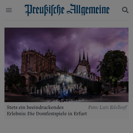
Politik
Suchen und finden
Kultur
Wirtschaft
Panorama
Gesellschaft
Leben
Geschichte
Ostpreußen
Pommern
Berlin-Brandenburg
Schlesien
Danzig und Westpreußen
Foto: Lutz Edelhoff
Stets ein beeindruckendes
Bücher
Erlebnis: Die Domfestspiele in Erfurt
Start
Wer wir sind