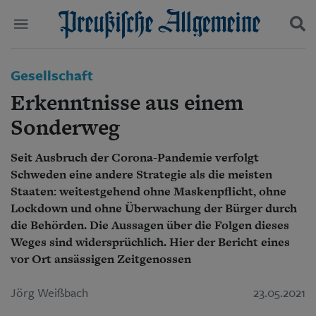
Politik
Gesellschaft
Suchen und finden
Kultur
Erkenntnisse aus einem
Wirtschaft
Panorama
Sonderweg
Gesellschaft
Leben
Seit Ausbruch der Corona-Pandemie verfolgt
Geschichte
Schweden eine andere Strategie als die meisten
Ostpreußen
Staaten: weitestgehend ohne Maskenpflicht, ohne
Pommern
Lockdown und ohne Überwachung der Bürger durch
Berlin-Brandenburg
die Behörden. Die Aussagen über die Folgen dieses
Schlesien
Weges sind widersprüchlich. Hier der Bericht eines
Danzig und Westpreußen
vor Ort ansässigen Zeitgenossen
Bücher
Start
Jörg Weißbach
23.05.2021
Wer wir sind