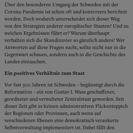
Aktuelle Ausgabe
Über den besonderen Umgang der Schweden mit der
Abonnenten-Login
Corona-Pandemie ist schon oft und kontrovers berichtet
Abonnent werden
worden. Doch wodurch unterscheidet sich dieser Weg
Abo Prämien
von den Strategien anderer europäischer Staaten? Und zu
Archiv
Mediadaten
welchen Ergebnissen führt er? Warum überhaupt
verhalten sich die Skandinavier so gänzlich anders? Wer
Kontakt
Antworten auf diese Fragen sucht, sollte nicht nur in die
Impressum
Gegenwart schauen, sondern auch in die Geschichte des
Datenschutz
Landes eintauchen.
Ein positives Verhältnis zum Staat
Vor fast 500 Jahren ist Schweden – begünstigt durch die
Reformation – ein von Gustav I. Wasa geschaffener,
geordneter und verwalteter Zentralstaat geworden. Seit
dieser Zeit gibt es keinen administrativen Flickenteppich
der Regionen oder Provinzen, auch wenn auf
verschiedenen Ebenen eine demokratisch verankerte
Selbstverwaltung implementiert ist. Dabei fällt den