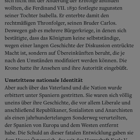
sich nicht mit der Änderung der Erbfolge abfinden
wollten, die Ferdinand VII. 1830 festlegte zugunsten
seiner Tochter Isabella. Er enterbte damit den
rechtmäßigen Thronfolger, seinen Bruder Carlos.
Deswegen gab es mehrere Bürgerkriege, in denen sich
bestätigte, dass das Königtum keine selbstständige,
wegen einer langen Geschichte der Diskussion entrückte
Macht ist, sondern auf Übereinkünften beruht, die je
nach den Umständen modifiziert werden können. Die
Krone hatte ihr Ansehen und ihre Autorität eingebüßt.
Umstrittene nationale Identität
Aber auch über das Vaterland und die Nation wurde
erbittert unter Spaniern gestritten. Sie waren sich völlig
uneins über ihre Geschichte, die vor allem Liberale und
anschließend Republikaner, Sozialisten und Anarchisten
als einen jahrhundertelangen Sonderweg verurteilten,
der Spanien von Europa und dem Westen entfernt
habe.
Die Schuld an dieser fatalen Entwicklung gaben sie
dem Hause Österreich, das seit der Herrschaft Karls V.