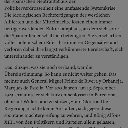
Aktuelle Ausgabe
der spanischen Neutralität aus der
Abonnenten-Login
Politikerverdrossenheit eine umfassende Systemkrise.
Abonnent werden
Die ideologischen Rechtfertigungen der westlichen
Abo Prämien
Alliierten und der Mittelmächte lösten einen immer
Archiv
heftiger werdenden Kulturkampf aus, an dem sich sofort
Mediadaten
die Spanier leidenschaftlich beteiligten. Sie verschärften
voller polemischem Eifer ihre inneren Gegensätze und
Kontakt
Impressum
verloren dabei ihre längst verkümmerte Bereitschaft, sich
Datenschutz
untereinander zu verständigen.
Das Einzige, was sie noch verband, war die
Übereinstimmung: So kann es nicht weiter gehen. Das
meinte auch General Miguel Primo de Rivera y Orbaneja,
Marqués de Estella. Vor 100 Jahren, am 13. September
1923, ernannte er sich kurz entschlossen in Barcelona,
ohne auf Widerstand zu stoßen, zum Diktator. Die
Regierung machte keine Anstalten, sich gegen diese
spontane Machtergreifung zu wehren, und König Alfons
XIII., von den Politikern und Parteien allein gelassen,