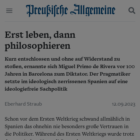
Erst leben, dann
Politik
Suchen und finden
Kultur
philosophieren
Wirtschaft
Panorama
Kurz entschlossen und ohne auf Widerstand zu
Gesellschaft
stoßen, ernannte sich Miguel Primo de Rivera vor 100
Leben
Geschichte
Jahren in Barcelona zum Diktator. Der Pragmatiker
Ostpreußen
setzte im ideologisch zerrissenen Spanien auf eine
Pommern
ideologiefreie Sachpolitik
Berlin-Brandenburg
Schlesien
Eberhard Straub
12.09.2023
Danzig und Westpreußen
Bücher
Schon vor dem Ersten Weltkrieg schwand allmählich in
Spanien das ohnehin nie besonders große Vertrauen in
Start
Wer wir sind
die Politiker. Während des Ersten Weltkriegs wurde trotz