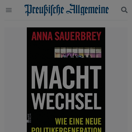
Politik
Suchen und finden
Kultur
Wirtschaft
Panorama
Gesellschaft
Leben
Geschichte
Ostpreußen
Pommern
Berlin-Brandenburg
Schlesien
Danzig und Westpreußen
Bücher
Start
Wer wir sind